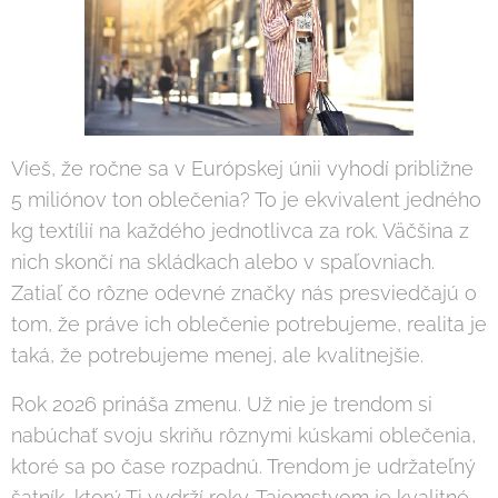
Vieš, že ročne sa v Európskej únii vyhodí približne
5 miliónov ton oblečenia? To je ekvivalent jedného
kg textílií na každého jednotlivca za rok. Väčšina z
nich skončí na skládkach alebo v spaľovniach.
Zatiaľ čo rôzne odevné značky nás presviedčajú o
tom, že práve ich oblečenie potrebujeme, realita je
taká, že potrebujeme menej, ale kvalitnejšie.
Rok 2026 prináša zmenu. Už nie je trendom si
nabúchať svoju skriňu rôznymi kúskami oblečenia,
ktoré sa po čase rozpadnú. Trendom je udržateľný
šatník, ktorý Ti vydrží roky. Tajomstvom je kvalitné