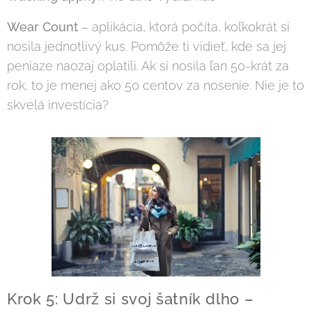
Wear Count
– aplikácia, ktorá počíta, koľkokrát si
nosila jednotlivý kus. Pomôže ti vidieť, kde sa jej
peniaze naozaj oplatili. Ak si nosila ľan 50-krát za
rok, to je menej ako 50 centov za nosenie. Nie je to
skvelá investícia?
Krok 5: Udrž si svoj šatník dlho –