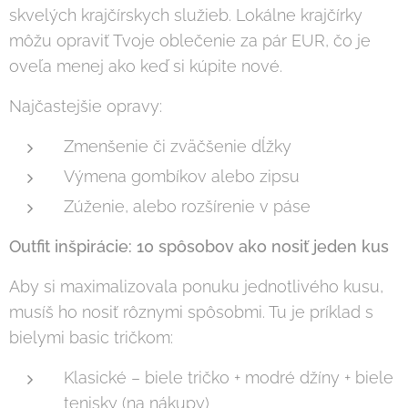
skvelých krajčírskych služieb. Lokálne krajčírky
môžu opraviť Tvoje oblečenie za pár EUR, čo je
oveľa menej ako keď si kúpite nové.
Najčastejšie opravy:
Zmenšenie či zväčšenie dĺžky
Výmena gombíkov alebo zipsu
Zúženie, alebo rozšírenie v páse
Outfit inšpirácie: 10 spôsobov ako nosiť jeden kus
Aby si maximalizovala ponuku jednotlivého kusu,
musíš ho nosiť rôznymi spôsobmi. Tu je príklad s
bielymi basic tričkom:
Klasické – biele tričko + modré džíny + biele
tenisky (na nákupy)