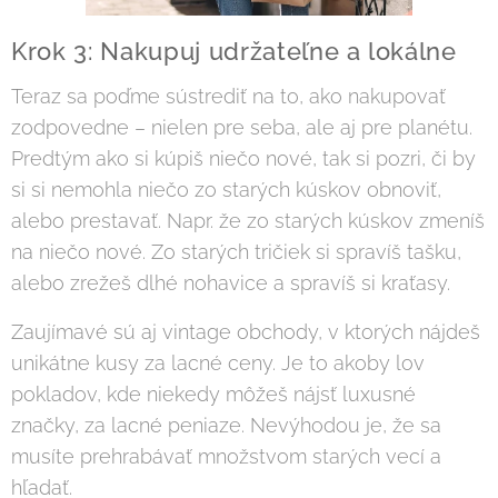
Krok 3: Nakupuj udržateľne a lokálne
Teraz sa poďme sústrediť na to, ako nakupovať
zodpovedne – nielen pre seba, ale aj pre planétu.
Predtým ako si kúpiš niečo nové, tak si pozri, či by
si si nemohla niečo zo starých kúskov obnoviť,
alebo prestavať. Napr. že zo starých kúskov zmeníš
na niečo nové. Zo starých tričiek si spravíš tašku,
alebo zrežeš dlhé nohavice a spravíš si kraťasy.
Zaujímavé sú aj vintage obchody, v ktorých nájdeš
unikátne kusy za lacné ceny. Je to akoby lov
pokladov, kde niekedy môžeš nájsť luxusné
značky, za lacné peniaze. Nevýhodou je, že sa
musíte prehrabávať množstvom starých vecí a
hľadať.