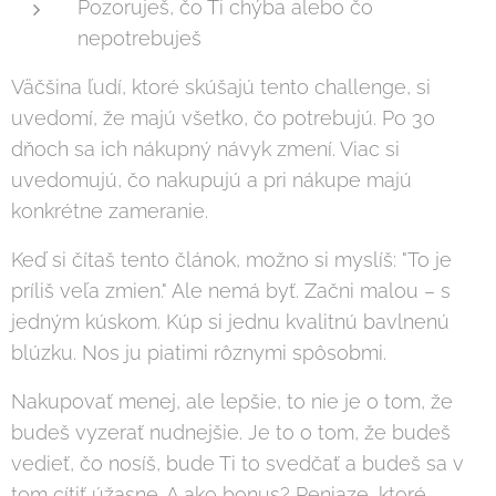
Pozoruješ, čo Ti chýba alebo čo
nepotrebuješ
Väčšina ľudí, ktoré skúšajú tento challenge, si
uvedomí, že majú všetko, čo potrebujú. Po 30
dňoch sa ich nákupný návyk zmení. Viac si
uvedomujú, čo nakupujú a pri nákupe majú
konkrétne zameranie.
Keď si čítaš tento článok, možno si myslíš: "To je
príliš veľa zmien." Ale nemá byť. Začni malou – s
jedným kúskom. Kúp si jednu kvalitnú bavlnenú
blúzku. Nos ju piatimi rôznymi spôsobmi.
Nakupovať menej, ale lepšie, to nie je o tom, že
budeš vyzerať nudnejšie. Je to o tom, že budeš
vedieť, čo nosíš, bude Ti to svedčať a budeš sa v
tom cítiť úžasne. A ako bonus? Peniaze, ktoré