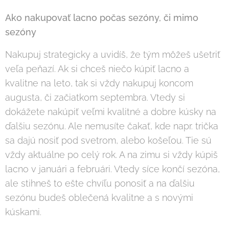
Ako nakupovať lacno počas sezóny, či mimo
sezóny
Nakupuj strategicky a uvidíš, že tým môžeš ušetriť
veľa peňazí. Ak si chceš niečo kúpiť lacno a
kvalitne na leto, tak si vždy nakupuj koncom
augusta, či začiatkom septembra. Vtedy si
dokážete nakúpiť veľmi kvalitné a dobre kúsky na
ďalšiu sezónu. Ale nemusíte čakať, kde napr. trička
sa dajú nosiť pod svetrom, alebo košeľou. Tie sú
vždy aktuálne po celý rok. A na zimu si vždy kúpiš
lacno v januári a februári. Vtedy síce končí sezóna,
ale stihneš to ešte chvíľu ponosiť a na ďalšiu
sezónu budeš oblečená kvalitne a s novými
kúskami.