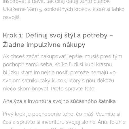
inšpirovať a baviť, tak čítaj ďalej tento článok.
Ukážeme Vám 5 konkrétnych krokov, ktoré si ľahko
osvojiš.
Krok 1: Definuj svoj štýl a potreby –
Žiadne impulzívne nákupy
Ak chceš začať nakupovať lepšie, musíš pred tým
pochopiť samú seba. Koľko ľudí si kúpi krásnu
blúzku ktorá im nejde nosiť, pretože nemajú vo
svojom šatníku taký kúsok, ktorý s ňou dokážu
niečo skomibnovať. Preto spravte toto:
Analýza a inventúra svojho súčasného šatníka
Prvý krok je pochopenie toho, čo máš. Vezmite si
čas a spravte si inventúru svojej skrine. Áno, to znie