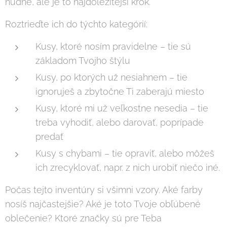
nudne, ale je to najdôležitejší krok.
Roztrieďte ich do týchto kategórií:
Kusy, ktoré nosím pravidelne – tie sú
základom Tvojho štýlu
Kusy, po ktorých už nesiahnem – tie
ignoruješ a zbytočne Ti zaberajú miesto
Kusy, ktoré mi už veľkostne nesedia – tie
treba vyhodiť, alebo darovať, poprípade
predať
Kusy s chybami – tie opraviť, alebo môžeš
ich zrecyklovať, napr. z nich urobiť niečo iné.
Počas tejto inventúry si všimni vzory. Aké farby
nosíš najčastejšie? Aké je toto Tvoje obľúbené
oblečenie? Ktoré značky sú pre Teba