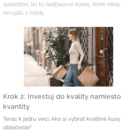
spôsobmi. Sú to nadčasové kúsky, ktoré nikdy
nevyjdú z módy.
Krok 2: Investuj do kvality namiesto
kvantity
Teraz k jadru veci: Ako si vybrať kvalitné kusy
oblečenia?