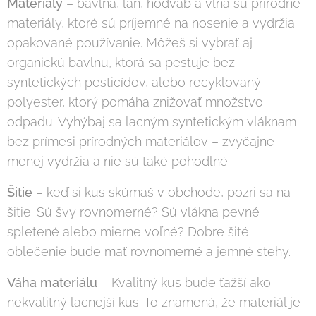
Materiály
– bavlna, ľan, hodváb a vlna sú prírodné
materiály, ktoré sú príjemné na nosenie a vydržia
opakované používanie. Môžeš si vybrať aj
organickú bavlnu, ktorá sa pestuje bez
syntetických pesticídov, alebo recyklovaný
polyester, ktorý pomáha znižovať množstvo
odpadu. Vyhýbaj sa lacným syntetickým vláknam
bez prímesi prírodných materiálov – zvyčajne
menej vydržia a nie sú také pohodlné.
Šitie
– keď si kus skúmaš v obchode, pozri sa na
šitie. Sú švy rovnomerné? Sú vlákna pevné
spletené alebo mierne voľné? Dobre šité
oblečenie bude mať rovnomerné a jemné stehy.
Váha materiálu
– Kvalitný kus bude ťažší ako
nekvalitný lacnejší kus. To znamená, že materiál je