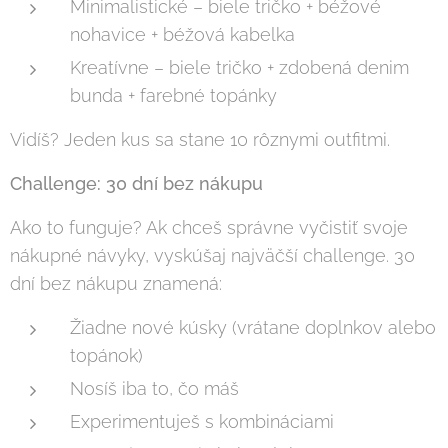
Minimalistické – biele tričko + béžové
nohavice + béžová kabelka
Kreatívne – biele tričko + zdobená denim
bunda + farebné topánky
Vidíš? Jeden kus sa stane 10 rôznymi outfitmi.
Challenge: 30 dní bez nákupu
Ako to funguje? Ak chceš správne vyčistiť svoje
nákupné návyky, vyskúšaj najväčší challenge. 30
dní bez nákupu znamená:
Žiadne nové kúsky (vrátane doplnkov alebo
topánok)
Nosíš iba to, čo máš
Experimentuješ s kombináciami