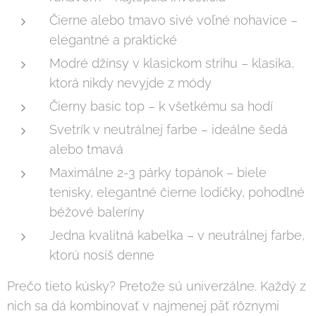
Čierne alebo tmavo sivé voľné nohavice –
elegantné a praktické
Modré džínsy v klasickom strihu – klasika,
ktorá nikdy nevyjde z módy
Čierny basic top – k všetkému sa hodí
Svetrík v neutrálnej farbe – ideálne šedá
alebo tmavá
Maximálne 2-3 párky topánok – biele
tenisky, elegantné čierne lodičky, pohodlné
béžové baleríny
Jedna kvalitná kabelka – v neutrálnej farbe,
ktorú nosíš denne
Prečo tieto kúsky? Pretože sú univerzálne. Každý z
nich sa dá kombinovať v najmenej päť rôznymi