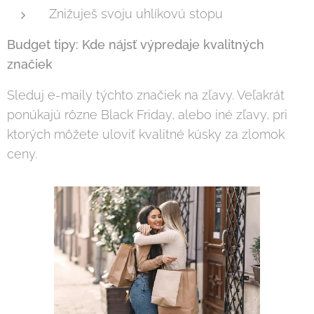
Znižuješ svoju uhlíkovú stopu
Budget tipy: Kde nájsť výpredaje kvalitných
značiek
Sleduj e-maily týchto značiek na zľavy. Veľakrát
ponúkajú rôzne Black Friday, alebo iné zľavy, pri
ktorých môžete uloviť kvalitné kúsky za zlomok
ceny.