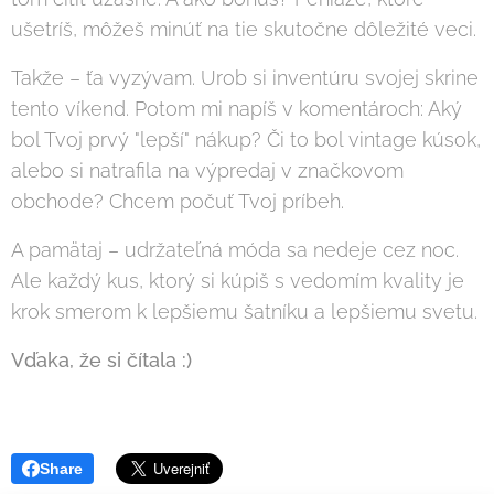
ušetríš, môžeš minúť na tie skutočne dôležité veci.
Takže – ťa vyzývam. Urob si inventúru svojej skrine
tento víkend. Potom mi napíš v komentároch: Aký
bol Tvoj prvý "lepší" nákup? Či to bol vintage kúsok,
alebo si natrafila na výpredaj v značkovom
obchode? Chcem počuť Tvoj príbeh.
A pamätaj – udržateľná móda sa nedeje cez noc.
Ale každý kus, ktorý si kúpiš s vedomím kvality je
krok smerom k lepšiemu šatníku a lepšiemu svetu.
Vďaka, že si čítala :)
Share