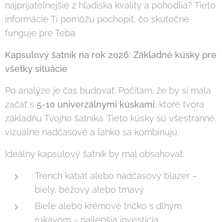
najprijateľnejšie z hľadiska kvality a pohodlia? Tieto
informácie Ti pomôžu pochopiť, čo skutočne
funguje pre Teba.
Kapsulový šatník na rok 2026: Základné kúsky pre
všetky situácie
Po analýze je čas budovať. Počítam, že by si mala
začať s
5-10 univerzálnymi kúskami
, ktoré tvora
základňu Tvojho šatníka. Tieto kúsky sú všestranné,
vizuálne nadčasové a ľahko sa kombinujú.
Ideálny kapsulový šatník by mal obsahovať:
Trench kabát alebo nadčasový blazer –
biely, béžový alebo tmavý
Biele alebo krémové tričko s dlhým
rukávom – najlepšia investícia