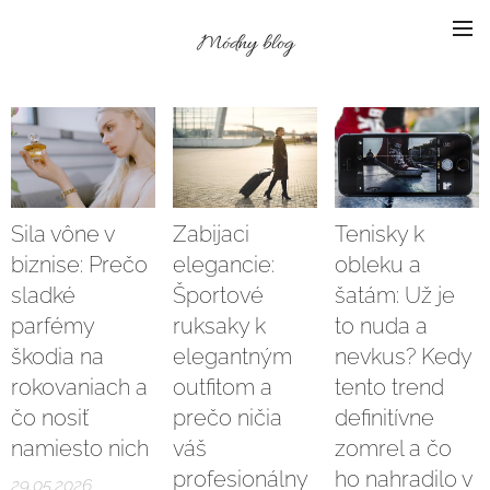
Módny blog
Sila vône v
Zabijaci
Tenisky k
biznise: Prečo
elegancie:
obleku a
sladké
Športové
šatám: Už je
parfémy
ruksaky k
to nuda a
škodia na
elegantným
nevkus? Kedy
rokovaniach a
outfitom a
tento trend
čo nosiť
prečo ničia
definitívne
namiesto nich
váš
zomrel a čo
profesionálny
ho nahradilo v
29.05.2026