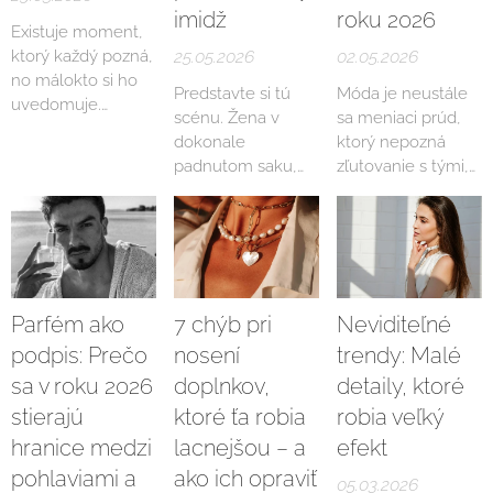
imidž
roku 2026
Existuje moment,
ktorý každý pozná,
25.05.2026
02.05.2026
no málokto si ho
Predstavte si tú
Móda je neustále
uvedomuje.
scénu. Žena v
sa meniaci prúd,
Vstúpiš do
dokonale
ktorý nepozná
miestnosti, podáš
padnutom saku,
zľutovanie s tými,
ruku, a ešte pred
nohaviciach s
čo ustrnuli v
prvou vetou sa v
ostrým záhybom a
minulosti. Ak ste si
mozgu druhého
lodičkách, ktoré by
ešte pred pár
človeka odohráva
mohli figurovať v
rokmi mysleli, že
bleskové
editoriáli Vogue.
spojenie bielych
hodnotenie. Nie
Vlasy upravené,
športových
Parfém ako
7 chýb pri
Neviditeľné
na základe toho,
make-up
topánok a
čo povieš. Na
podpis: Prečo
nosení
trendy: Malé
bezchybný,
elegantného
základe toho, čo
sa v roku 2026
doplnkov,
detaily, ktoré
parfum jemne
mužského odevu
cíti.
zanecháva stopu.
alebo ľahkých
stierajú
ktoré ťa robia
robia veľký
A potom — ruksak.
letných šiat je
hranice medzi
lacnejšou – a
efekt
Nie hocijaký
vrcholom
pohlaviami a
ako ich opraviť
ruksak. Ten váš
mestského štýlu,
05.03.2026