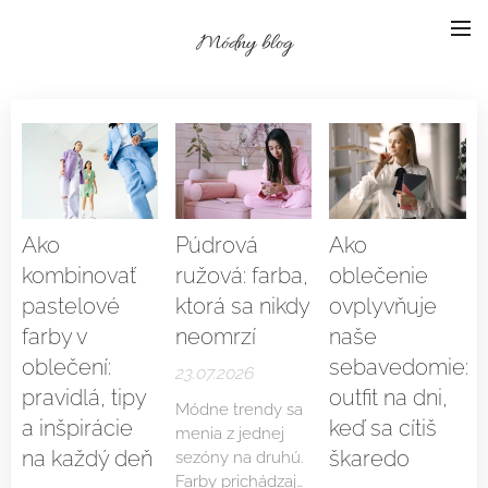
Módny blog
Ako
Púdrová
Ako
kombinovať
ružová: farba,
oblečenie
pastelové
ktorá sa nikdy
ovplyvňuje
farby v
neomrzí
naše
oblečení:
sebavedomie:
23.07.2026
pravidlá, tipy
outfit na dni,
Módne trendy sa
a inšpirácie
keď sa cítiš
menia z jednej
na každý deň
škaredo
sezóny na druhú.
Farby prichádzajú