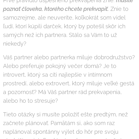
Prvé pravidlo úspešného prekvapenia znie:
musíte
poznať človeka, ktorého chcete prekvapiť.
Znie to
samozrejme, ale neuveríte, koľkokrát som videl
ľudí, ktorí kúpili darček, ktorý by potešil skôr ich
samých než ich partnera. Stálo sa Vám to už
niekedy?
Váš partner alebo partnerka miluje dobrodružstvo?
Alebo preferuje pokojný večer domá? Je to
introvert, ktorý sa cíti najlepšie v intímnom
prostredí, alebo extrovert, ktorý miluje veľké gestá
a pozornosť? Má Váš partner rád prekvapenia,
alebo ho to stresuje?
Tieto otázky si musíte položiť ešte predtým, než
začnete plánovať. Pamätám si, ako som raz
naplánoval spontánny výlet do hôr pre svoju