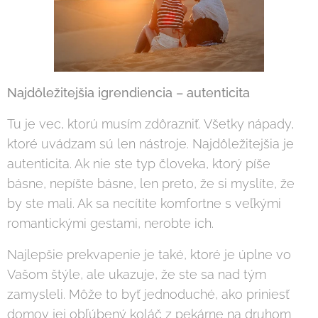
Najdôležitejšia igrendiencia – autenticita
Tu je vec, ktorú musím zdôrazniť. Všetky nápady,
ktoré uvádzam sú len nástroje. Najdôležitejšia je
autenticita. Ak nie ste typ človeka, ktorý píše
básne, nepíšte básne, len preto, že si myslíte, že
by ste mali. Ak sa necítite komfortne s veľkými
romantickými gestami, nerobte ich.
Najlepšie prekvapenie je také, ktoré je úplne vo
Vašom štýle, ale ukazuje, že ste sa nad tým
zamysleli. Môže to byť jednoduché, ako priniesť
domov jej obľúbený koláč z pekárne na druhom