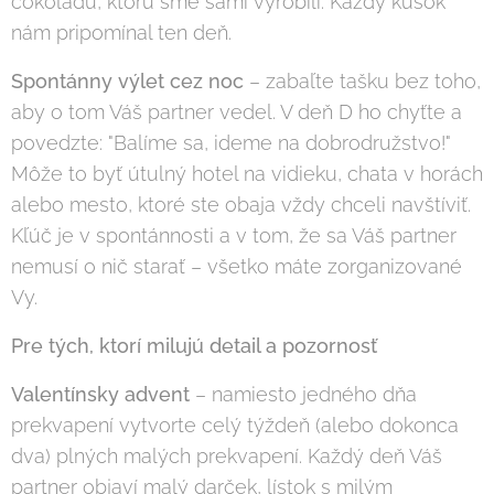
čokoládu, ktorú sme sami vyrobili. Každý kúsok
nám pripomínal ten deň.
Spontánny výlet cez noc
– zabaľte tašku bez toho,
aby o tom Váš partner vedel. V deň D ho chyťte a
povedzte: "Balíme sa, ideme na dobrodružstvo!"
Môže to byť útulný hotel na vidieku, chata v horách
alebo mesto, ktoré ste obaja vždy chceli navštíviť.
Kľúč je v spontánnosti a v tom, že sa Váš partner
nemusí o nič starať – všetko máte zorganizované
Vy.
Pre tých, ktorí milujú detail a pozornosť
Valentínsky advent
– namiesto jedného dňa
prekvapení vytvorte celý týždeň (alebo dokonca
dva) plných malých prekvapení. Každý deň Váš
partner objaví malý darček, lístok s milým