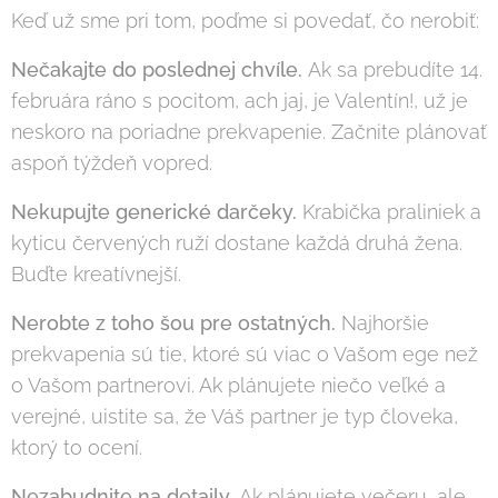
Keď už sme pri tom, poďme si povedať, čo nerobiť:
Nečakajte do poslednej chvíle.
Ak sa prebudíte 14.
februára ráno s pocitom, ach jaj, je Valentín!, už je
neskoro na poriadne prekvapenie. Začnite plánovať
aspoň týždeň vopred.
Nekupujte generické darčeky.
Krabička praliniek a
kyticu červených ruží dostane každá druhá žena.
Buďte kreatívnejší.
Nerobte z toho šou pre ostatných.
Najhoršie
prekvapenia sú tie, ktoré sú viac o Vašom ege než
o Vašom partnerovi. Ak plánujete niečo veľké a
verejné, uistite sa, že Váš partner je typ človeka,
ktorý to ocení.
Nezabudnite na detaily.
Ak plánujete večeru, ale