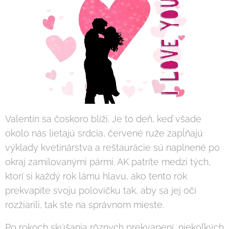
Valentín sa čoskoro blíži. Je to deň, keď všade
okolo nás lietajú srdcia, červené ruže zapĺňajú
výklady kvetinárstva a reštaurácie sú naplnené po
okraj zamilovanými pármi. AK patríte medzi tých,
ktorí si každý rok lámu hlavu, ako tento rok
prekvapíte svoju polovičku tak, aby sa jej oči
rozžiarili, tak ste na správnom mieste.
Po rokoch skúšania rôznych prekvapení, niekoľkých