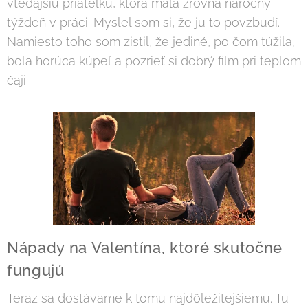
vtedajšiu priateľku, ktorá mala zrovna náročný
týždeň v práci. Myslel som si, že ju to povzbudí.
Namiesto toho som zistil, že jediné, po čom túžila,
bola horúca kúpeľ a pozrieť si dobrý film pri teplom
čaji.
Nápady na Valentína, ktoré skutočne
fungujú
Teraz sa dostávame k tomu najdôležitejšiemu. Tu