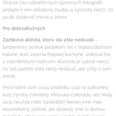
Strávte čas vybratím tých správnych fotografií,
pridajte k nim obľúbenú hudbu a vytvorte niečo, čo
sa dá sledovať znova a znova.
Pre dobrodružných
Zážitková aktivita, ktorú ste ešte neskúsili
–
tandemový zoskok padákom, let v teplovzdušnom
balóne, kurz varenia thajskej kuchyne, úniková hra
s valentínskym motívom. Kľúčové je vybrať niečo,
čo Váš partner ešte nikdy neskúsil, ale vždy o tom
sníval.
Pred rokmi som svoju priateľku vzal na súkromný
kurz výroby čokolády. Milovala čokoládu, ale nikdy
sa ju neučila robiť. Výsledok? Nielen sme mali
neuveriteľný zážitok, ale doniesli sme si domov