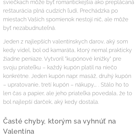
sviečkach môže byť romantickejšia ako preplácaná
reštaurácia plná cudzích ľudí, Prechádzka po
miestach Vašich spomienok nestojí nič, ale môže
byť nezabudnuteľná.
Jeden z najlepších valentínskych darov, aký som
kedy videl, bol od kamaráta, ktorý nemal prakticky
žiadne peniaze. Vytvoril "kupónové knižky" pre
svoju priateľku – každý kupón platil na niečo
konkrétne. Jeden kupón napr. masáž, druhý kupón
– upratovanie, tretí kupón – nákupy…. . Stálo ho to
len čas a papier, ale jeho priateľka povedala, že to
bol najlepší darček, aký kedy dostala.
Časté chyby, ktorým sa vyhnúť na
Valentína