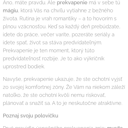
Áno, máte pravdu. Ale
prekvapenie
má v sebe tú
mágiu
, ktorá Vás na chvíľu vytiahne z bežného
života. Rutina je vrah romantiky – a to hovorím s
plnou vzácnosťou. Keď sa každý deň prebúdzate,
idete do práce, večer varíte, pozeráte seriály a
idete spať, život sa stáva predvídateľným.
Prekvapenie je ten moment, ktorý túto
predvídateľnosť rozbije. Je to ako výkričník
uprostred bodiek.
Navyše, prekvapenie ukazuje, že ste ochotní vyjsť
zo svojej komfortnej zóny. Že Vám na niekom záleží
natoľko, že ste ochotní kvôli nemu riskovať,
plánovať a snažiť sa. A to je neskutočne atraktívne.
Poznaj svoju polovičku