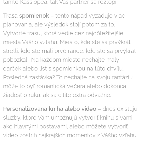
tamto Kassiopea, tak Váš partner sa roztopí.
Trasa spomienok
– tento nápad vyžaduje viac
plánovania, ale výsledok stojí potom za to.
Vytvorte trasu, ktorá vedie cez najdôležitejšie
miesta Vášho vzťahu. Miesto, kde ste sa prvýkrát
stretli, kde ste mali prvé rande, kde ste sa prvýkrát
pobozkali. Na každom mieste nechajte malý
darček alebo list s spomienkou na túto chvíľu.
Posledná zastávka? To nechajte na svoju fantáziu –
môže to byť romantická večera alebo dokonca
žiadosť o ruku, ak sa cítite extra odvážne.
Personalizovaná kniha alebo video
– dnes existujú
služby, ktoré Vám umožňujú vytvoriť knihu s Vami
ako hlavnými postavami, alebo môžete vytvoriť
video zostrih najkrajších momentov z Vášho vzťahu.