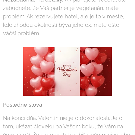
zabudnete, že Váš partner je vegetarián, máte
problém. Ak rezervujete hotel, ale je to v meste,
kde zhodou okolností býva jeho ex, máte ešte
väčší problém.
Posledné slová
Na konci dňa, Valentín nie je o dokonalosti. Je o
tom, ukázať človeku po Vašom boku, že Vám na
ňom záleží. Že ste ochotní urobiť niečo naviac, aby