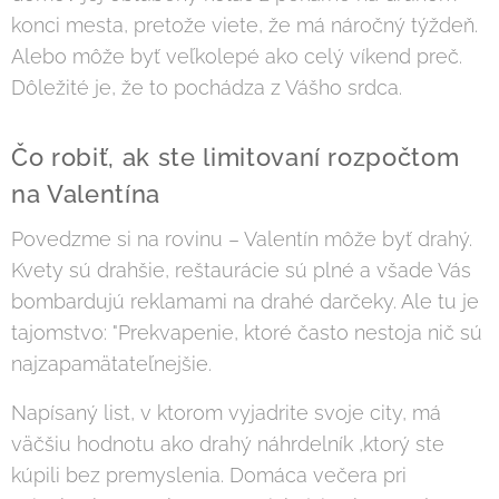
konci mesta, pretože viete, že má náročný týždeň.
Alebo môže byť veľkolepé ako celý víkend preč.
Dôležité je, že to pochádza z Vášho srdca.
Čo robiť, ak ste limitovaní rozpočtom
na Valentína
Povedzme si na rovinu – Valentín môže byť drahý.
Kvety sú drahšie, reštaurácie sú plné a všade Vás
bombardujú reklamami na drahé darčeky. Ale tu je
tajomstvo: "Prekvapenie, ktoré často nestoja nič sú
najzapamätateľnejšie.
Napísaný list, v ktorom vyjadrite svoje city, má
väčšiu hodnotu ako drahý náhrdelník ,ktorý ste
kúpili bez premyslenia. Domáca večera pri