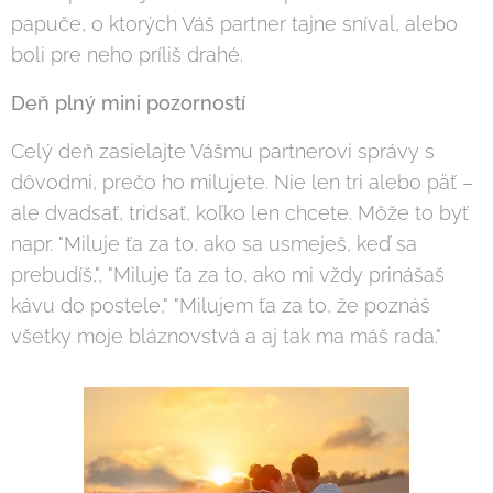
papuče, o ktorých Váš partner tajne sníval, alebo
boli pre neho príliš drahé.
Deň plný mini pozorností
Celý deň zasielajte Vášmu partnerovi správy s
dôvodmi, prečo ho milujete. Nie len tri alebo päť –
ale dvadsať, tridsať, koľko len chcete. Môže to byť
napr. "Miluje ťa za to, ako sa usmeješ, keď sa
prebudíš,", "Miluje ťa za to, ako mi vždy prinášaš
kávu do postele," "Milujem ťa za to, že poznáš
všetky moje bláznovstvá a aj tak ma máš rada."