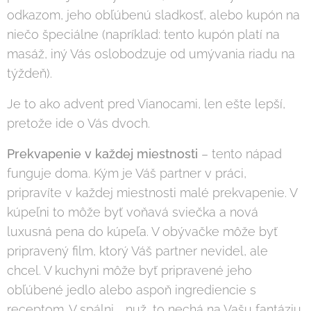
odkazom, jeho obľúbenú sladkosť, alebo kupón na
niečo špeciálne (napríklad: tento kupón platí na
masáž, iný Vás oslobodzuje od umývania riadu na
týždeň).
Je to ako advent pred Vianocami, len ešte lepší,
pretože ide o Vás dvoch.
Prekvapenie v každej miestnosti
– tento nápad
funguje doma. Kým je Váš partner v práci,
pripravíte v každej miestnosti malé prekvapenie. V
kúpeľni to môže byť voňavá sviečka a nová
luxusná pena do kúpeľa. V obývačke môže byť
pripravený film, ktorý Váš partner nevidel, ale
chcel. V kuchyni môže byť pripravené jeho
obľúbené jedlo alebo aspoň ingrediencie s
receptom. V spálni … nuž, to nechá na Vašu fantáziu.