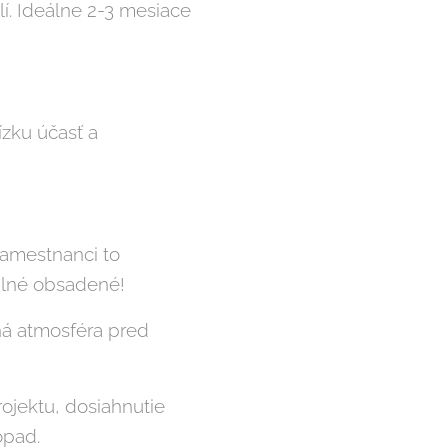
lí. Ideálne 2-3 mesiace
ízku účasť a
zamestnanci to
 plné obsadené!
ná atmosféra pred
ojektu, dosiahnutie
opad.