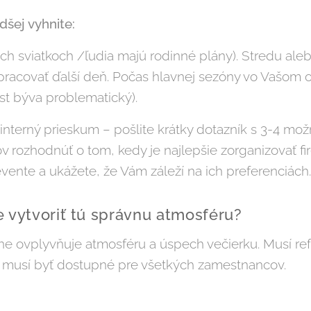
šej vyhnite:
h sviatkoch /ľudia majú rodinné plány). Stredu alebo
racovať ďalší deň. Počas hlavnej sezóny vo Vašom odv
t býva problematický).
 interný prieskum – pošlite krátky dotazník s 3-4 m
 rozhodnúť o tom, kedy je najlepšie zorganizovať fi
vente a ukážete, že Vám záleží na ich preferenciách.
e vytvoriť tú správnu atmosféru?
e ovplyvňuje atmosféru a úspech večierku. Musí ref
a musí byť dostupné pre všetkých zamestnancov.