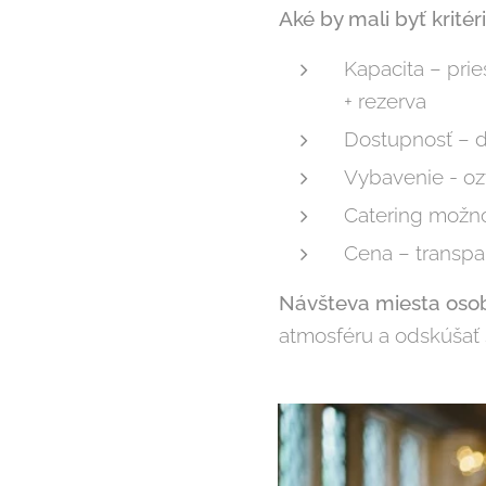
Aké by mali byť kritér
Kapacita – pri
+ rezerva
Dostupnosť – 
Vybavenie - ozv
Catering možno
Cena – transpar
Návšteva miesta oso
atmosféru a odskúšať s