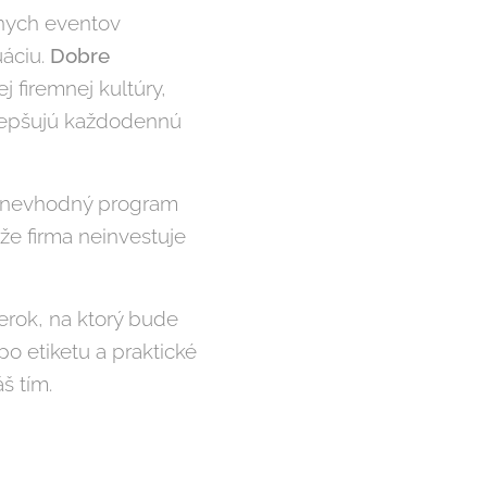
nych eventov
uáciu.
Dobre
j firemnej kultúry,
zlepšujú každodennú
, nevhodný program
že firma neinvestuje
ierok, na ktorý bude
o etiketu a praktické
š tím.