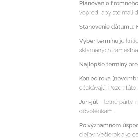
Plánovanie firemného
vopred, aby ste mali d
Stanovenie dátumu: K
Výber termínu
je krit
sklamaných zamestna
Najlepšie termíny pre
Koniec roka (novemb
očakávajú. Pozor: túto
Jún-júl
– letné párty,
dovolenkami.
Po významnom úspe
cieľov. Večierok ako 