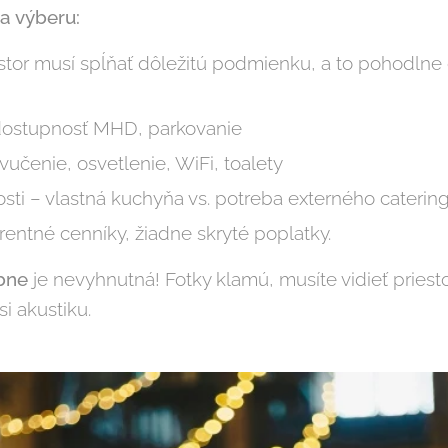
ia výberu:
estor musí spĺňať dôležitú podmienku, a to pohodlne 
dostupnosť MHD, parkovanie
učenie, osvetlenie, WiFi, toalety
sti – vlastná kuchyňa vs. potreba externého caterin
entné cenníky, žiadne skryté poplatky.
bne
je nevyhnutná! Fotky klamú, musíte vidieť priestor 
i akustiku.