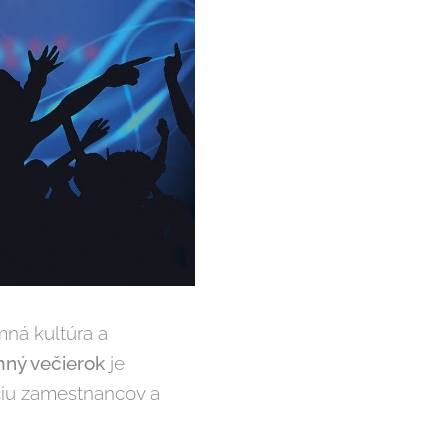
mná kultúra a
mný večierok
je
áciu zamestnancov a