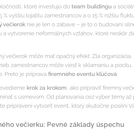
ločnosti, ktoré investujú do
team buildingu
a sociál
% vyššiu lojalitu zamestnancov a o 15 % nižšiu flukt
ý večierok
nie je len o zábave – je to o budovaní silne
 a vytvorenie neformálnych vzťahov, ktoré neskôr 
ý večierok môže mať opačný efekt. Zlá organizácia
rieb zamestnancov môže viesť k sklamaniu a pocitu, 
e. Preto je príprava
firemného eventu kľúčová
.
prevedieme
krok za krokom
, ako pripraviť firemný več
ínať s úsmevom. Od plánovania cez výber témy až p
te pripravení vytvoriť event, ktorý skutočne posilní Vá
ného večierku: Pevné základy úspechu