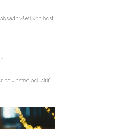
obsadiť všetkých hostí
gu
na vlastné oči, cítiť