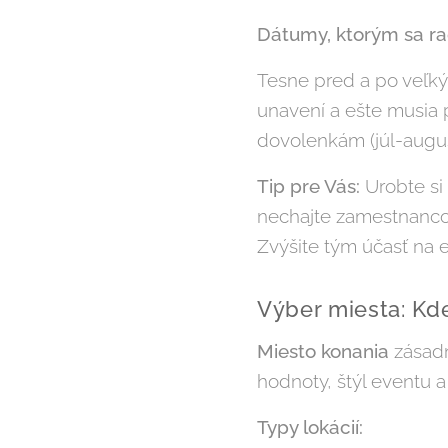
Dátumy, ktorým sa rad
Tesne pred a po veľkýc
unavení a ešte musia p
dovolenkám (júl-augus
Tip pre Vás:
Urobte si
nechajte zamestnancov
Zvýšite tým účasť na e
Výber miesta: Kd
Miesto konania
zásadn
hodnoty, štýl eventu 
Typy lokácií: