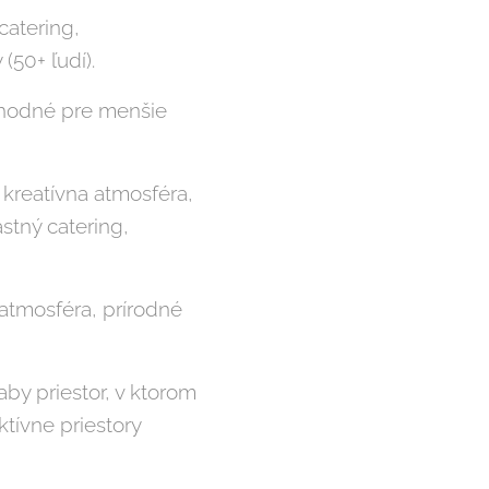
catering,
(50+ ľudí).
vhodné pre menšie
y, kreatívna atmosféra,
astný catering,
 atmosféra, prírodné
aby priestor, v ktorom
tívne priestory