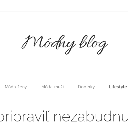
Módny blog
Móda ženy
Móda muži
Doplnky
Lifestyle
pripraviť nezabudnu