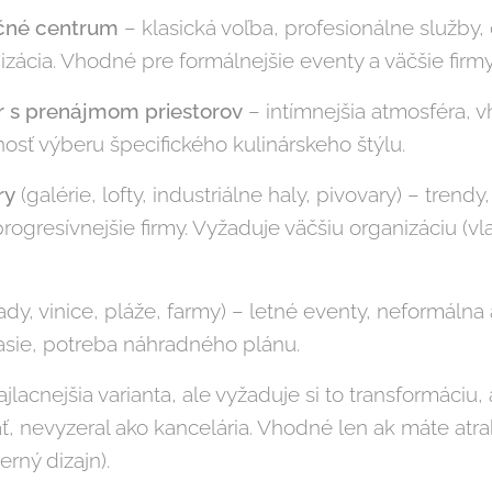
nčné centrum
– klasická voľba, profesionálne služby, 
cia. Vhodné pre formálnejšie eventy a väčšie firmy 
r s prenájmom priestorov
– intímnejšia atmosféra, 
nosť výberu špecifického kulinárskeho štýlu.
ry
(galérie, lofty, industriálne haly, pivovary) – trend
rogresívnejšie firmy. Vyžaduje väčšiu organizáciu (vl
ady, vinice, pláže, farmy) – letné eventy, neformálna
časie, potreba náhradného plánu.
jlacnejšia varianta, ale vyžaduje si to transformáciu, 
, nevyzeral ako kancelária. Vhodné len ak máte atrak
rný dizajn).