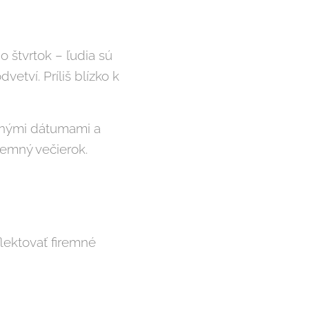
 štvrtok – ľudia sú
etví. Príliš blízko k
ožnými dátumami a
remný večierok.
lektovať firemné