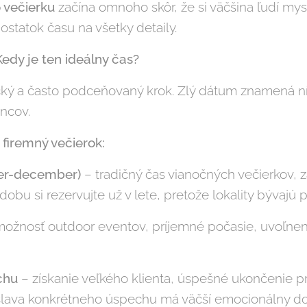
 večierku
začína omnoho skôr, že si väčšina ľudí mys
ostatok času na všetky detaily.
edy je ten ideálny čas?
ický a často podceňovaný krok. Zlý dátum znamená n
ncov.
 firemný večierok:
er-december)
– tradičný čas vianočných večierkov, 
 dobu si rezervujte už v lete, pretože lokality bývajú
 možnosť outdoor eventov, príjemné počasie, uvoľne
chu
– získanie veľkého klienta, úspešné ukončenie pr
oslava konkrétneho úspechu má väčší emocionálny d