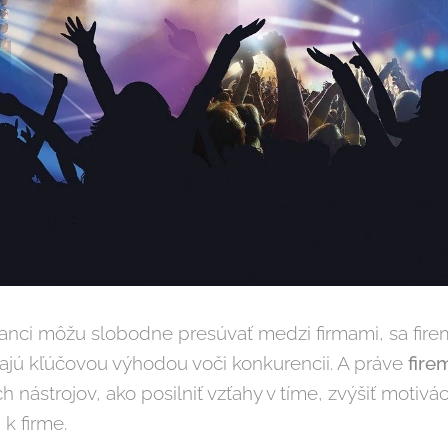
anci môžu slobodne presúvať medzi firmami, sa fire
ávajú kľúčovou výhodou voči konkurencii. A práve
fire
h nástrojov, ako posilniť vzťahy v tíme, zvýšiť motiv
 k firme.