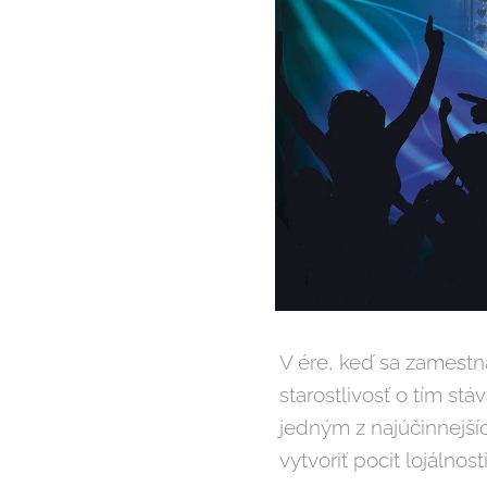
V ére, keď sa zamestn
starostlivosť o tím st
jedným z najúčinnejšíc
vytvoriť pocit lojálnosti