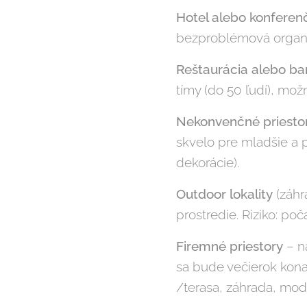
Hotel alebo konfere
bezproblémová organizá
Reštaurácia alebo ba
tímy (do 50 ľudí), mož
Nekonvenčné priesto
skvelo pre mladšie a p
dekorácie).
Outdoor lokality
(záhr
prostredie. Riziko: po
Firemné priestory
– na
sa bude večierok konať
/terasa, záhrada, mode