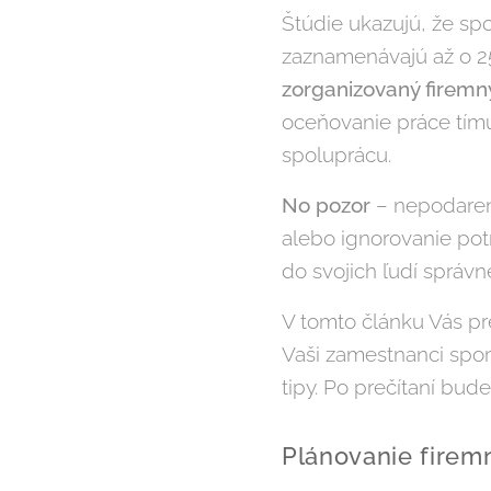
Štúdie ukazujú, že spo
zaznamenávajú až o 25 
zorganizovaný firemn
oceňovanie práce tímu
spoluprácu.
No pozor
– nepodaren
alebo ignorovanie pot
do svojich ľudí správn
V tomto článku Vás 
Vaši zamestnanci spom
tipy. Po prečítaní bude
Plánovanie firem