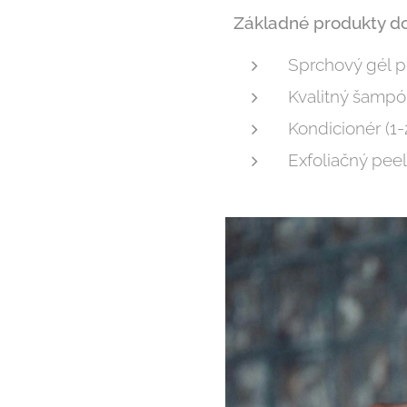
Základné produkty do
Sprchový gél 
Kvalitný šamp
Kondicionér (1
Exfoliačný peel