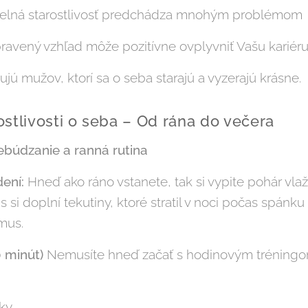
elná starostlivosť predchádza mnohým problémom
ravený vzhľad môže pozitívne ovplyvniť Vašu kariér
ú mužov, ktorí sa o seba starajú a vyzerajú krásne.
stlivosti o seba – Od rána do večera
ebúdzanie a ranná rutina
ení:
Hneď ako ráno vstanete, tak si vypite pohár vla
s si doplní tekutiny, ktoré stratil v noci počas spánk
mus.
 minút)
Nemusíte hneď začať s hodinovým tréningom
čky