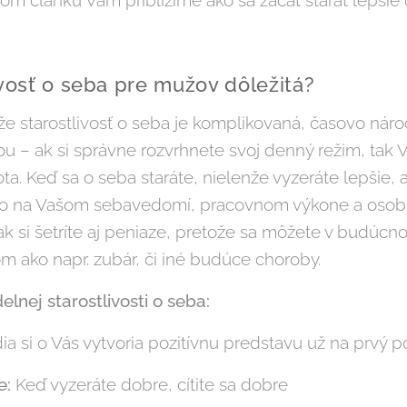
om článku Vám priblížime ako sa začať starať lepšie 
ivosť o seba pre mužov dôležitá?
že starostlivosť o seba je komplikovaná, časovo nároč
u – ak si správne rozvrhnete svoj denný režim, tak V
ota. Keď sa o seba staráte, nielenže vyzeráte lepšie, ale
a to na Vašom sebavedomí, pracovnom výkone a osob
tak si šetríte aj peniaze, pretože sa môžete v budúcn
ako napr. zubár, či iné budúce choroby.
elnej starostlivosti o seba:
a si o Vás vytvoria pozitívnu predstavu už na prvý 
e:
Keď vyzeráte dobre, cítite sa dobre