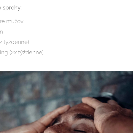
 sprchy:
pre mužov
ón
-2 týždenne)
ing (2x týždenne)