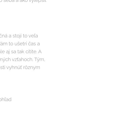
o seba a ako vylepšiť
ná a stojí to veľa
ám to ušetrí čas a
 aj sa tak cítite. A
ných vzťahoch. Tým,
osti vyhnúť rôznym
pohľad