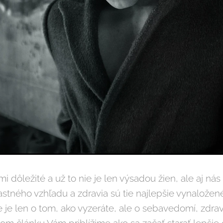
ľmi dôležité a už to nie je len výsadou žien, ale aj 
vlastného vzhľadu a zdravia sú tie najlepšie vynalože
e je len o tom, ako vyzeráte, ale o sebavedomí, zdrav