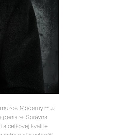
nás mužov. Moderný muž
né peniaze. Správna
í a celkovej kvalite