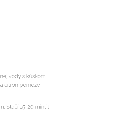
u
žnej vody s kúskom
u a citrón pomôže
. Stačí 15-20 minút