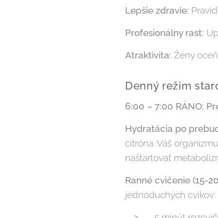
Lepšie zdravie:
Pravid
Profesionálny rast:
Up
Atraktivita:
Ženy oceňuj
Denný režim staro
6:00 – 7:00 RÁNO: Pr
Hydratácia po prebud
citróna. Váš organizmu
naštartovať metaboliz
Ranné cvičenie (15-20
jednoduchých cvikov:
5 minút rozcvi