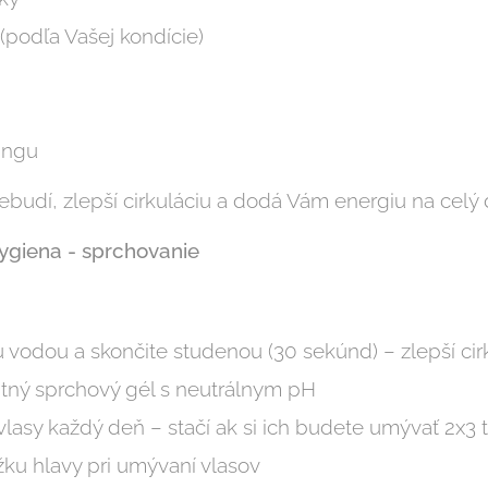
 (podľa Vašej kondície)
hingu
ebudí, zlepší cirkuláciu a dodá Vám energiu na celý 
hygiena - sprchovanie
 vodou a skončite studenou (30 sekúnd) – zlepší cir
litný sprchový gél s neutrálnym pH
vlasy každý deň – stačí ak si ich budete umývať 2x3
žku hlavy pri umývaní vlasov