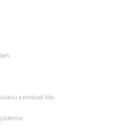
deň.
kuláciu a prebudí Vás
 týždenne