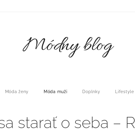
Módny blog
Móda ženy
Móda muži
Doplnky
Lifestyle
sa starať o seba – 