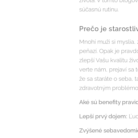
života. V tomto blogov
súčasnú rutinu.
Prečo je starostl
Mnohí muži si myslia, 
peňazí. Opak je pravdo
zlepší Vašu kvalitu živ
verte nám, prejaví s
že sa staráte o seba, 
zdravotným problémom 
Aké sú benefity pravid
Lepší prvý dojem:
Ľudi
Zvýšené sebavedomi