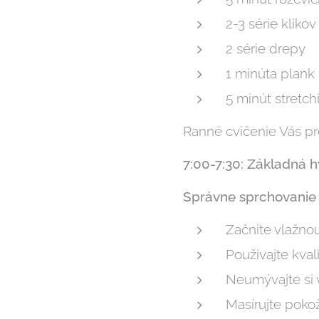
2-3 série klikov
2 série drepy
1 minúta plank
5 minút stretc
Ranné cvičenie Vás pr
7:00-7:30: Základná 
Správne sprchovanie
Začnite vlažnou
Používajte kva
Neumývajte si 
Masírujte poko