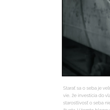
Starať sa o seba je ve
vie, že investícia do 
starostlivosť o seba ni