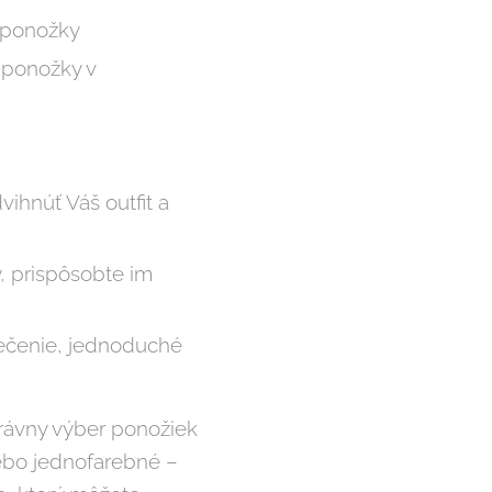
e ponožky
 ponožky v
ihnúť Váš outfit a
, prispôsobte im
lečenie, jednoduché
právny výber ponožiek
lebo jednofarebné –