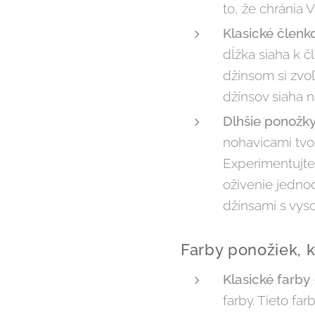
to, že chránia 
Klasické člen
dĺžka siaha k 
džínsom si zvoľt
džínsov siaha n
Dlhšie ponožk
nohavicami tvor
Experimentujte
oživenie jedno
džínsami s vy
Farby ponožiek, k
Klasické farby
farby. Tieto f