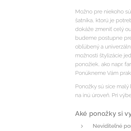
Možno pre niekoho sú
šatníka, ktorú je pot
dokáže zmeniť celý ou
budeme postupne preds
obľúbený a univerzál
možnosti štylizácie j
ponožiek, ako napr. fa
Ponúkneme Vám prakti
Ponožky sú síce malý 
na inú úroveň. Pri výbe
Aké ponožky si v
Neviditeľné p