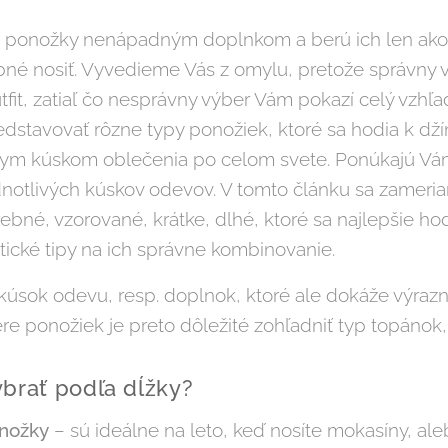
 ponožky nenápadným doplnkom a berú ich len ako
rebné nosiť. Vyvedieme Vás z omylu, pretože správny
tfit, zatiaľ čo nesprávny výber Vám pokazí celý vzhľ
tavovať rôzne typy ponožiek, ktoré sa hodia k dží
nym kúskom oblečenia po celom svete. Ponúkajú V
ednotlivých kúskov odevov. V tomto článku sa zameri
rebné, vzorované, krátke, dlhé, ktoré sa najlepšie ho
cké tipy na ich správne kombinovanie.
kúsok odevu, resp. doplnok, ktoré ale dokáže výrazn
re ponožiek je preto dôležité zohľadniť typ topánok, d
ybrať podľa dĺžky?
onožky
– sú ideálne na leto, keď nosíte mokasíny, ale