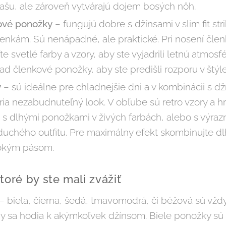
Vašu, ale zároveň vytvárajú dojem bosých nôh.
kové ponožky
– fungujú dobre s džínsami v slim fit stri
členkám. Sú nenápadné, ale praktické. Pri nosení čl
e svetlé farby a vzory, aby ste vyjadrili letnú atmosfé
ad členkové ponožky, aby ste predišli rozporu v štýle
y
– sú ideálne pre chladnejšie dni a v kombinácii s d
ia nezabudnuteľný look. V obľube sú retro vzory a hr
 s dlhými ponožkami v živých farbách, alebo s výraz
duchého outfitu. Pre maximálny efekt skombinujte d
sokým pásom.
toré by ste mali zvážiť
– biela, čierna, šedá, tmavomodrá, či béžová sú vž
arby sa hodia k akýmkoľvek džínsom. Biele ponožky s