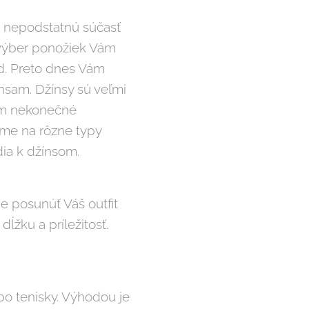
 nepodstatnú súčasť
 výber ponožiek Vám
ad. Preto dnes Vám
nsam. Džínsy sú veľmi
ám nekonečné
ame na rôzne typy
dia k džínsom.
e posunúť Váš outfit
ĺžku a príležitosť.
bo tenisky. Výhodou je