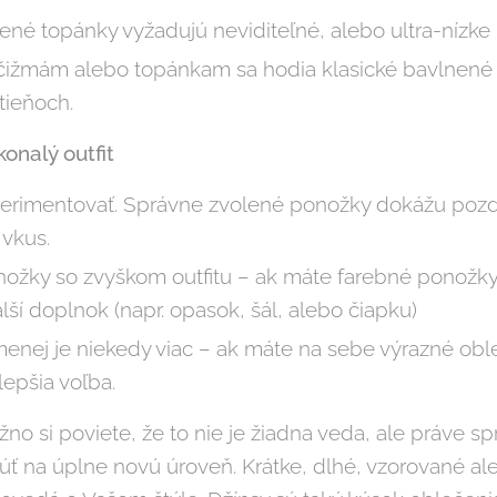
ené topánky vyžadujú neviditeľné, alebo ultra-nízk
čižmám alebo topánkam sa hodia klasické bavlnené
tieňoch.
onalý outfit
erimentovať. Správne zvolené ponožky dokážu pozdv
 vkus.
ožky so zvyškom outfitu – ak máte farebné ponožky
ší doplnok (napr. opasok, šál, alebo čiapku)
menej je niekedy viac – ak máte na sebe výrazné ob
epšia voľba.
no si poviete, že to nie je žiadna veda, ale práve s
úť na úplne novú úroveň. Krátke, dlhé, vzorované a