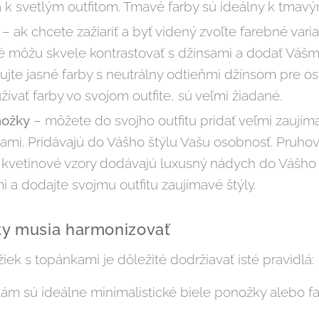
a k svetlým outfitom. Tmavé farby sú ideálny k tmav
y
– ak chcete zažiariť a byť videný zvoľte farebné vari
é môžu skvele kontrastovať s džínsami a dodať Vášmu
jte jasné farby s neutrálny odtieňmi džínsom pre osv
ívať farby vo svojom outfite, sú veľmi žiadané.
nožky
– môžete do svojho outfitu pridať veľmi zaují
čami. Pridávajú do Vášho štýlu Vašu osobnosť. Pruh
kvetinové vzory dodávajú luxusný nádych do Vášho ou
i a dodajte svojmu outfitu zaujímavé štýly.
ky musia harmonizovať
ek s topánkami je dôležité dodržiavať isté pravidlá:
ám sú ideálne minimalistické biele ponožky alebo fa