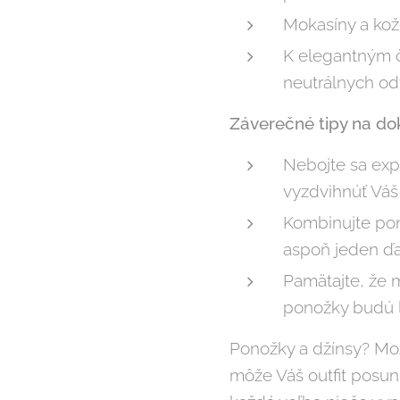
Mokasíny a kož
K elegantným 
neutrálnych od
Záverečné tipy na dok
Nebojte sa exp
vyzdvihnúť Váš
Kombinujte pon
aspoň jeden ďal
Pamätajte, že 
ponožky budú l
Ponožky a džínsy? Mož
môže Váš outfit posun