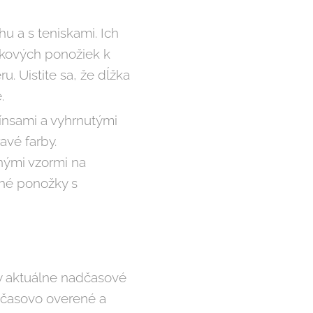
hu a s teniskami. Ich
enkových ponožiek k
ru. Uistite sa, že dĺžka
.
žínsami a vyhrnutými
avé farby.
nými vzormi na
lhé ponožky s
dy aktuálne nadčasové
ú časovo overené a