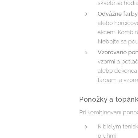
skvelé sa hodi
Odvážne farb
alebo horčicov
akcent. Kombinu
Nebojte sa použ
Vzorované po
vzormi a potla
alebo dokonca 
farbami a vzorm
Ponožky a topán
Pri kombinovaní ponoži
K bielym tenisk
pruhmi