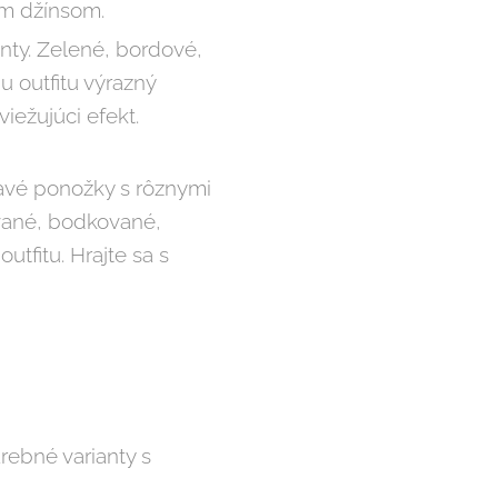
ým džínsom.
anty. Zelené, bordové,
 outfitu výrazný
iežujúci efekt.
mavé ponožky s rôznymi
ované, bodkované,
tfitu. Hrajte sa s
rebné varianty s