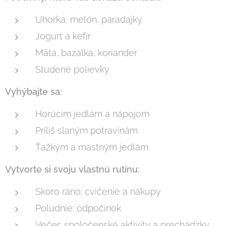
Uhorka, melón, paradajky
Jogurt a kefír
Mäta, bazalka, koriander
Studené polievky
Vyhýbajte sa:
Horúcim jedlám a nápojom
Príliš slaným potravinám
Ťažkým a mastným jedlám
Vytvorte si svoju vlastnú rutinu:
Skoro ráno: cvičenie a nákupy
Poludnie: odpočinok
Večer: spoločenské aktivity a prechádzky