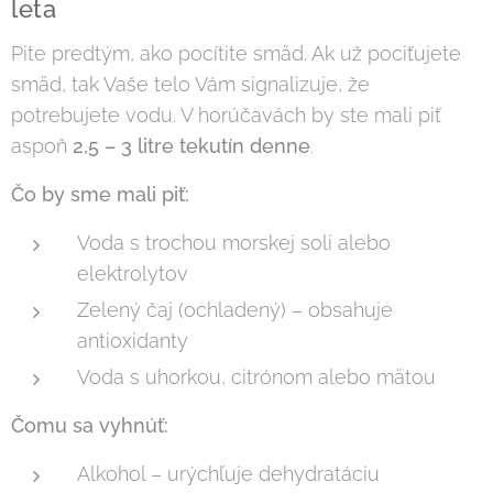
leta
Pite predtým, ako pocítite smäd. Ak už pociťujete
smäd, tak Vaše telo Vám signalizuje, že
potrebujete vodu. V horúčavách by ste mali piť
aspoň
2,5 – 3 litre tekutín denne
.
Čo by sme mali piť:
Voda s trochou morskej soli alebo
elektrolytov
Zelený čaj (ochladený) – obsahuje
antioxidanty
Voda s uhorkou, citrónom alebo mätou
Čomu sa vyhnúť:
Alkohol – urýchľuje dehydratáciu