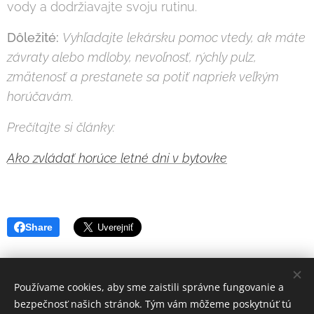
vody a dodržiavajte svoju rutinu.
Dôležité:
Vyhľadajte lekársku pomoc vtedy, ak máte
závraty alebo mdloby, nevoľnosť, rýchly pulz,
zmätenosť a prestanete sa potiť napriek veľkým
horúčavám.
Prečítajte si články:
Ako zvládať horúce letné dni v bytovke
Share
Používame cookies, aby sme zaistili správne fungovanie a
bezpečnosť našich stránok. Tým vám môžeme poskytnúť tú