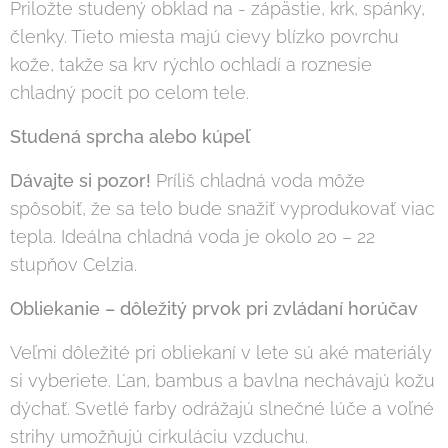
Priložte studený obklad na - zápästie, krk, spánky,
členky. Tieto miesta majú cievy blízko povrchu
kože, takže sa krv rýchlo ochladí a roznesie
chladný pocit po celom tele.
Studená sprcha alebo kúpeľ
Dávajte si pozor!
Príliš chladná voda môže
spôsobiť, že sa telo bude snažiť vyprodukovať viac
tepla. Ideálna chladná voda je okolo 20 – 22
stupňov Celzia.
Obliekanie – dôležitý prvok pri zvládaní horúčav
Veľmi dôležité pri obliekaní v lete sú aké materiály
si vyberiete. Ľan, bambus a bavlna nechávajú kožu
dýchať. Svetlé farby odrážajú slnečné lúče a voľné
strihy umožňujú cirkuláciu vzduchu.