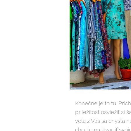
Konečne je to tu. Pric
príležitosť osviežiť si
veľa z Vás sa chystá na
chcete prekvapiť svoj