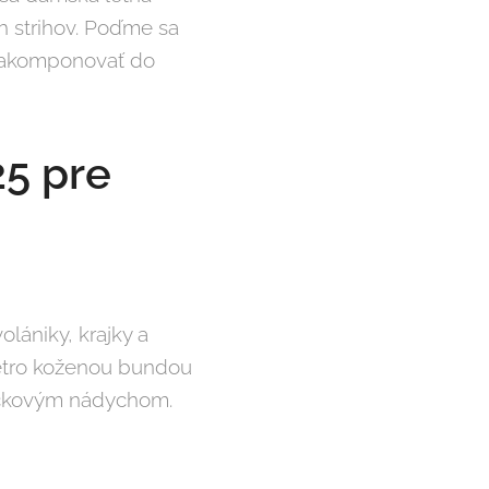
h strihov. Poďme sa
 zakomponovať do
25 pre
lániky, krajky a
retro koženou bundou
rockovým nádychom.