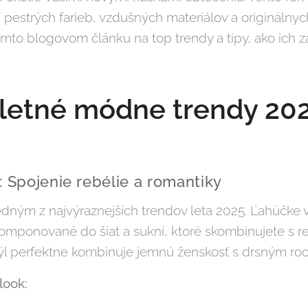
pestrých farieb, vzdušných materiálov a originálnyc
tomto blogovom článku na top trendy a tipy, ako ich
.
 letné módne trendy 20
: Spojenie rebélie a romantiky
ným z najvýraznejších trendov leta 2025. Ľahúčke vo
omponované do šiat a sukní, ktoré skombinujete s 
štýl perfektne kombinuje jemnú ženskosť s drsným 
look: