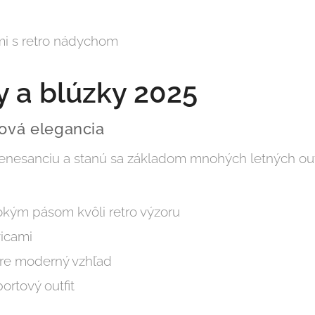
i s retro nádychom
y a blúzky 2025
tová elegancia
renesanciu a stanú sa základom mnohých letných outf
okým pásom kvôli retro výzoru
icami
re moderný vzhľad
ortový outfit