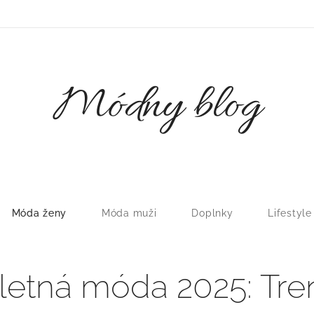
Módny blog
Móda ženy
Móda muži
Doplnky
Lifestyle
etná móda 2025: Tren