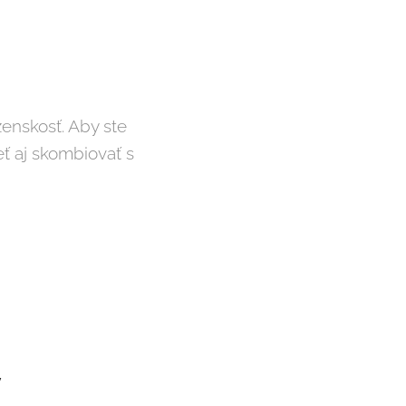
ženskosť. Aby ste
ť aj skombiovať s
y