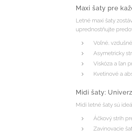
Maxi šaty pre kaž
Letné maxi šaty zostáv
uprednostňujte predo
Voľné, vzdušné 
Asymetricky st
Viskóza a ľan 
Kvetinové a ab
Midi šaty: Univer
Midi letné šaty sú ideá
Áčkový strih pr
Zavinovacie ša