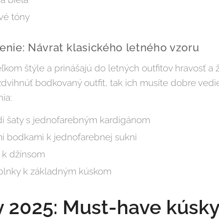
vé tóny
nie: Návrat klasického letného vzoru
ľkom štýle a prinášajú do letných outfitov hravosť a 
dvihnúť bodkovaný outfit, tak ich musíte dobre vedie
ia:
i šaty s jednofarebným kardigánom
i bodkami k jednofarebnej sukni
 k džínsom
lnky k základným kúskom
y 2025: Must-have kúsk