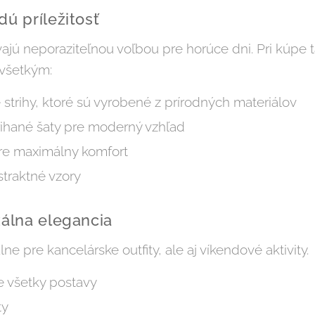
dú príležitosť
ajú neporaziteľnou voľbou pre horúce dni. Pri kúpe t
všetkým:
strihy, ktoré sú vyrobené z prírodných materiálov
rihané šaty pre moderný vzhľad
pre maximálny komfort
straktné vzory
zálna elegancia
lne pre kancelárske outfity, ale aj víkendové aktivity.
e všetky postavy
ty