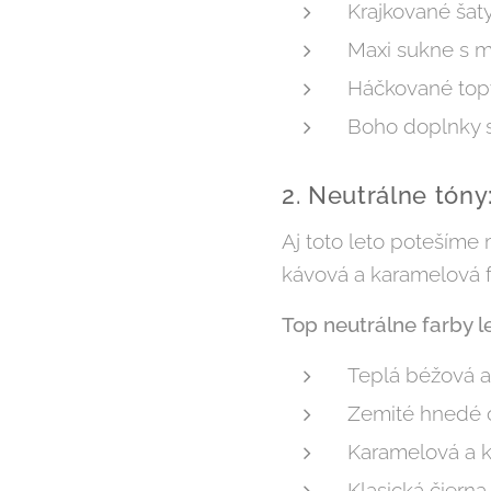
Krajkované šat
Maxi sukne s 
Háčkované top
Boho doplnky 
2. Neutrálne tóny
Aj toto leto potešíme 
kávová a karamelová 
Top neutrálne farby l
Teplá béžová 
Zemité hnedé 
Karamelová a 
Klasická čierna