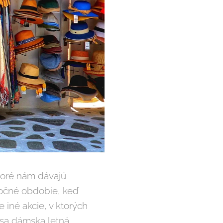
ktoré nám dávajú
e ročné obdobie, keď
e iné akcie, v ktorých
 sa dámska letná