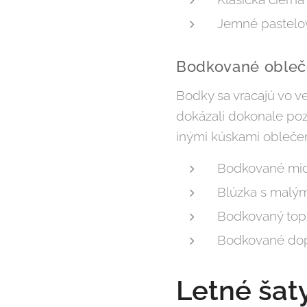
Jemné pastelo
Bodkované obleče
Bodky sa vracajú vo ve
dokázali dokonale poz
inými kúskami oblečen
Bodkované mid
Blúzka s malým
Bodkovaný top
Bodkované dop
Letné šat