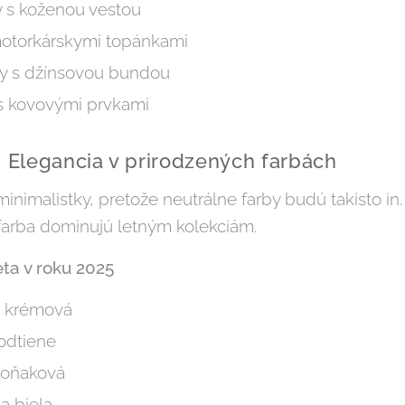
y s koženou vestou
motorkárskymi topánkami
y s džínsovou bundou
s kovovými prvkami
: Elegancia v prirodzených farbách
minimalistky, pretože neutrálne farby budú takisto in
farba dominujú letným kolekciám.
eta v roku 2025
a krémová
odtiene
koňaková
 a biela