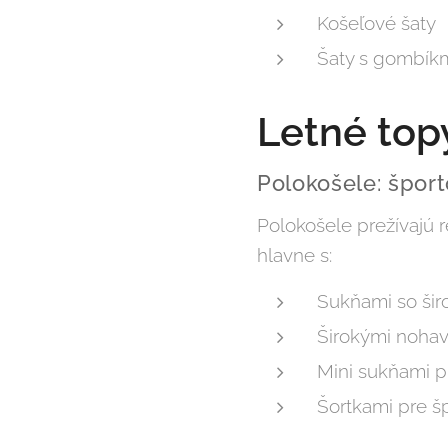
Košeľové šaty
Šaty s gombíkm
Letné top
Polokošele: špor
Polokošele prežívajú 
hlavne s:
Sukňami so šir
Širokými nohav
Mini sukňami p
Šortkami pre šp