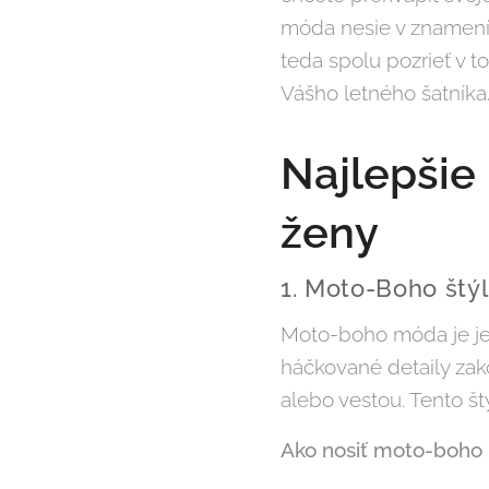
móda nesie v znamení 
teda spolu pozrieť v 
Vášho letného šatníka
Najlepšie
ženy
1. Moto-Boho štýl
Moto-boho móda je jed
háčkované detaily zak
alebo vestou. Tento 
Ako nosiť moto-boho 