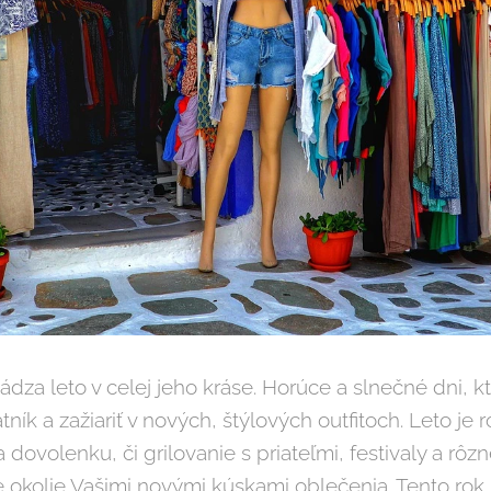
hádza leto v celej jeho kráse. Horúce a slnečné dni, 
 šatník a zažiariť v nových, štýlových outfitoch. Leto j
 dovolenku, či grilovanie s priateľmi, festivaly a rôzn
e okolie Vašimi novými kúskami oblečenia. Tento rok