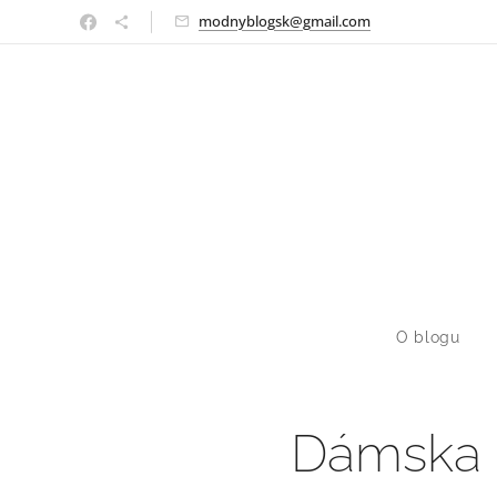
modnyblogsk@gmail.com
O blogu
Dámska l