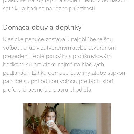
praktické. Každý typ ma svoje miesto v domácom
šatníku a hodí sa na rôzne príležitostí.
Domáca obuv a doplnky
Klasické papuče zostávajú najobľúbenejšou
voľbou, či už v zatvorenom alebo otvorenom
prevedení. Teplé ponožky s protišmykovými
bodkami sú praktické najmä na hladkých
podlahách. Ľahké domáce baleríny alebo slip-on
papuče sú pohodlnou voľbou pre tých, ktorí
preferujú pevnejšiu oporu chodidla.