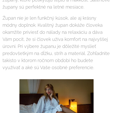
župany sú perfektné na letné mesiace.
Župan nie je len funkčný kúsok, ale aj krásny
módny doplnok. Kvalitný župan dokáže človeka
okamžite priviesť do nálady na relaxáciu a dáva
Vám pocit, že si človek užíva komfort na najvyššej
úrovni. Pri výbere županu je dôležité myslieť
predovšetkým na dĺžku, strih a materiál. Zohľadnite
takisto v ktorom ročnom období ho budete
využívať a aké sú Vaše osobné preferencie.