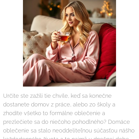
Určite ste zažili tie chvíle, keď sa konečne
dostanete domov z práce, alebo zo školy a
zhodíte všetko to formálne oblečenie a
prezlečiete sa do niečoho pohodlného? Domáce
oblečenie sa stalo neoddeliteľnou súčasťou nášho