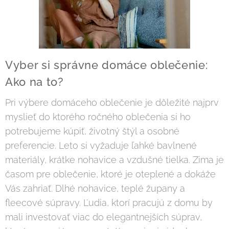
Vyber si správne domáce oblečenie:
Ako na to?
Pri výbere domáceho oblečenie je dôležité najprv
myslieť do ktorého ročného oblečenia si ho
potrebujeme kúpiť, životný štýl a osobné
preferencie. Leto si vyžaduje ľahké bavlnené
materiály, krátke nohavice a vzdušné tielka. Zima je
časom pre oblečenie, ktoré je oteplené a dokáže
Vás zahriať. Dlhé nohavice, teplé župany a
fleecové súpravy. Ľudia, ktorí pracujú z domu by
mali investovať viac do elegantnejších súprav,