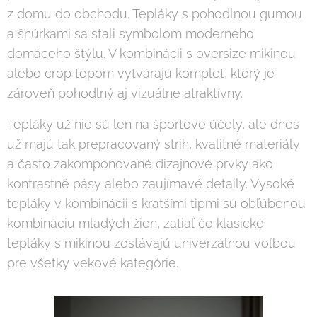
z domu do obchodu. Tepláky s pohodlnou gumou
a šnúrkami sa stali symbolom moderného
domáceho štýlu. V kombinácii s oversize mikinou
alebo crop topom vytvárajú komplet, ktorý je
zároveň pohodlný aj vizuálne atraktívny.
Tepláky už nie sú len na športové účely, ale dnes
už majú tak prepracovaný strih, kvalitné materiály
a často zakomponované dizajnové prvky ako
kontrastné pásy alebo zaujímavé detaily. Vysoké
tepláky v kombinácii s kratšími tipmi sú obľúbenou
kombináciu mladých žien, zatiaľ čo klasické
tepláky s mikinou zostávajú univerzálnou voľbou
pre všetky vekové kategórie.