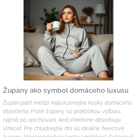
Župany ako symbol domáceho luxusu
Župan patrí medzi najluxusnejšie kúsky domáceho
oblečenia. Froté župany sú praktickou voľbou,
najmä po sprchovaní, keď efektívne absorbujú
vlhkosť. Pre chladnejšie dni sú ideálne fleecové
župany, ktoré poskytujú teplo a mäkkosť. Saténové