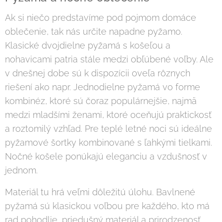
Ak si niečo predstavíme pod pojmom domáce
oblečenie, tak nás určite napadne pyžamo.
Klasické dvojdielne pyžamá s košeľou a
nohavicami patria stále medzi obľúbené voľby. Ale
v dnešnej dobe sú k dispozícii oveľa rôznych
riešení ako napr. Jednodielne pyžamá vo forme
kombinéz, ktoré sú čoraz populárnejšie, najmä
medzi mladšími ženami, ktoré oceňujú praktickosť
a roztomilý vzhľad. Pre teplé letné noci sú ideálne
pyžamové šortky kombinované s ľahkými tielkami.
Nočné košele ponúkajú eleganciu a vzdušnosť v
jednom.
Materiál tu hrá veľmi dôležitú úlohu. Bavlnené
pyžamá sú klasickou voľbou pre každého, kto má
rad pohodlie, priedušný materiál a prirodzenosť.