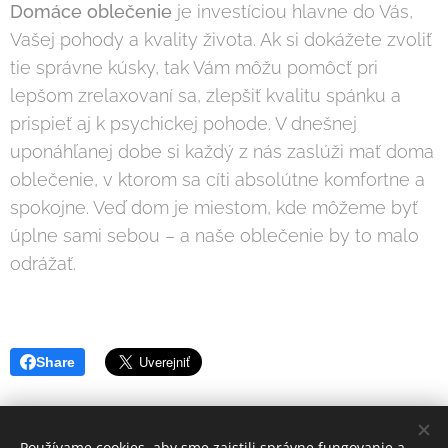
Domáce oblečenie
je investíciou hlavne do Vás,
Vašej pohody a kvality života. Ak si dokážete zvoliť
tie správne kúsky, tak Vám môžu pomôcť pri
lepšom zrelaxovaní sa, zlepšiť kvalitu spánku a
prispieť aj k psychickej pohode. V dnešnej
uponáhľanej dobe si každý z nás zaslúži mať doma
oblečenie, v ktorom sa cíti absolútne komfortne a
spokojne. Veď dom je miestom, kde môžeme byť
úplne sami sebou – a naše oblečenie by to malo
odrážať.
Share
Používame cookies, aby sme zaistili správne fungovanie a