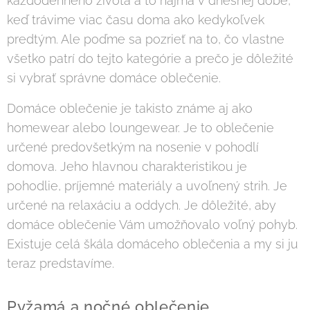
každodenného života a to najmä v dnešnej dobe,
keď trávime viac času doma ako kedykoľvek
predtým. Ale poďme sa pozrieť na to, čo vlastne
všetko patrí do tejto kategórie a prečo je dôležité
si vybrať správne domáce oblečenie.
Domáce oblečenie je takisto známe aj ako
homewear alebo loungewear. Je to oblečenie
určené predovšetkým na nosenie v pohodlí
domova. Jeho hlavnou charakteristikou je
pohodlie, príjemné materiály a uvoľnený strih. Je
určené na relaxáciu a oddych. Je dôležité, aby
domáce oblečenie Vám umožňovalo voľný pohyb.
Existuje celá škála domáceho oblečenia a my si ju
teraz predstavíme.
Pyžamá a nočné oblečenie