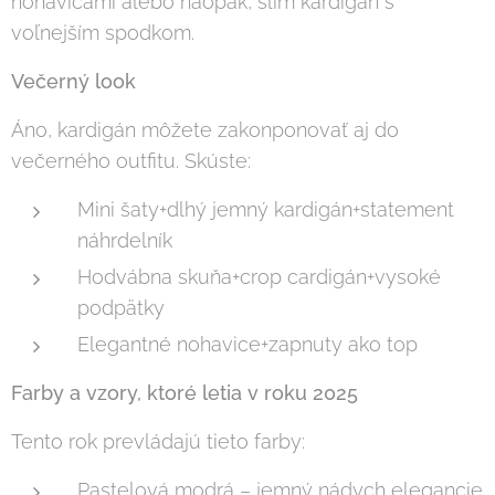
nohavicami alebo naopak, slim kardigán s
voľnejším spodkom.
Večerný look
Áno, kardigán môžete zakonponovať aj do
večerného outfitu. Skúste:
Mini šaty+dlhý jemný kardigán+statement
náhrdelník
Hodvábna skuňa+crop cardigán+vysoké
podpätky
Elegantné nohavice+zapnuty ako top
Farby a vzory, ktoré letia v roku 2025
Tento rok prevládajú tieto farby:
Pastelová modrá – jemný nádych elegancie