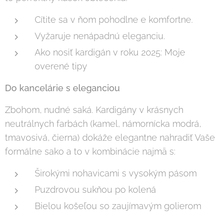
Cítite sa v ňom pohodlne e komfortne.
Vyžaruje nenápadnú eleganciu.
Ako nosiť kardigán v roku 2025: Moje
overené tipy
Do kancelárie s eleganciou
Zbohom, nudné saká. Kardigány v krásnych
neutrálnych farbách (kamel, námornícka modrá,
tmavosivá, čierna) dokáže elegantne nahradiť Vaše
formálne sako a to v kombinácie najmä s:
Širokými nohavicami s vysokým pásom
Puzdrovou sukňou po kolená
Bielou košeľou so zaujímavým golierom