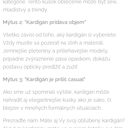
kategórie. Tento kúsok oblečenie môže byť sexi,
mladistvý a trendy.
Mýtus 2: "Kardigán pridáva objem"
Všetko závisí od toho, aký kardigán si vyberiete.
Vždy musíte sa pozerať na strih a materiál.
Jemnejšie pleteniny a priliehavejšie modely,
prípadne zvýraznenie pása opaskom, dokážu
postavu opticky predĺžiť a zúžiť.
Mýtus 3: "Kardigán je príliš casual"
Ako sme už spomínali vyššie, kardigán môže
nahradiť aj elegantnejšie kúsky ako je sako, či
blejzer v mnohých formálnych situáciach.
Prezraďte nám. Máte aj Vy svoj obľúbený kardigán?