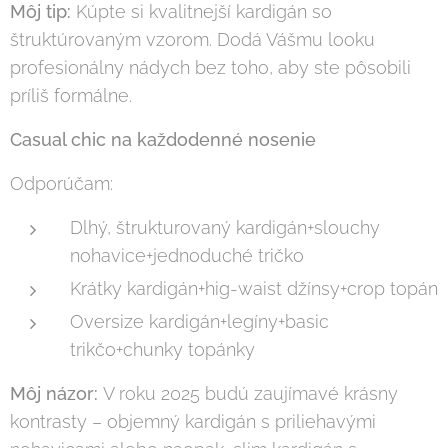
Môj tip:
Kúpte si kvalitnejší kardigán so
štruktúrovaným vzorom. Dodá Vášmu looku
profesionálny nádych bez toho, aby ste pôsobili
príliš formálne.
Casual chic na každodenné nosenie
Odporúčam:
Dlhý, štrukturovaný kardigán+slouchy
nohavice+jednoduché tričko
Krátky kardigán+hig-waist džínsy+crop topán
Oversize kardigán+legíny+basic
trikčo+chunky topánky
Môj názor:
V roku 2025 budú zaujímavé krásny
kontrasty – objemný kardigán s priliehavými