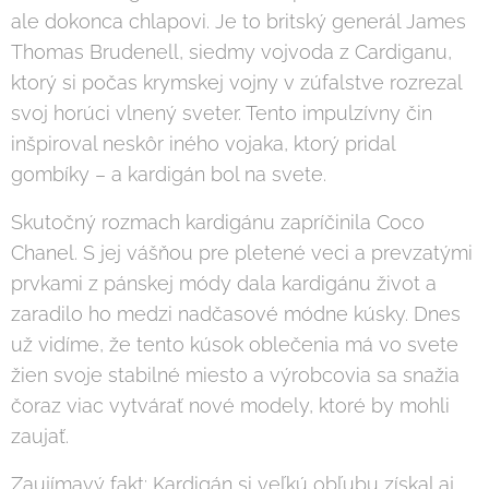
ale dokonca chlapovi. Je to britský generál James
Thomas Brudenell, siedmy vojvoda z Cardiganu,
ktorý si počas krymskej vojny v zúfalstve rozrezal
svoj horúci vlnený sveter. Tento impulzívny čin
inšpiroval neskôr iného vojaka, ktorý pridal
gombíky – a kardigán bol na svete.
Skutočný rozmach kardigánu zapríčinila Coco
Chanel. S jej vášňou pre pletené veci a prevzatými
prvkami z pánskej módy dala kardigánu život a
zaradilo ho medzi nadčasové módne kúsky. Dnes
už vidíme, že tento kúsok oblečenia má vo svete
žien svoje stabilné miesto a výrobcovia sa snažia
čoraz viac vytvárať nové modely, ktoré by mohli
zaujať.
Zaujímavý fakt: Kardigán si veľkú obľubu získal aj