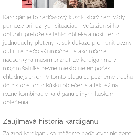
Kardigán je to nadčasový kúsok, ktorý nám vždy
pomôže pri rôznych situáciách. Veľa žien si ho
obľúbili, pretože sa ľahko oblieka a nosí. Tento
jednoduchý pletený kúsok dokáže premeniť bežný
outfit na niečo výnimočné. Ja ako módna
nadšenkyňa musím priznať, že kardigán má v
mojom šatníka pevné miesto nielen počas
chladnejších dní. V tomto blogu sa pozrieme trochu
do histórie tohto kúsku oblečenia a taktiež na
rôzne kombinácie kardigánu s inými kúskami
oblečenia.
Zaujímavá história kardigánu
Za zrod kardigánu sa môžeme poďakovať nie žene,