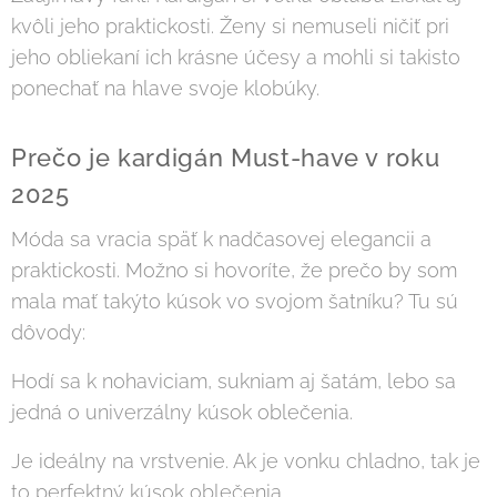
kvôli jeho praktickosti. Ženy si nemuseli ničiť pri
jeho obliekaní ich krásne účesy a mohli si takisto
ponechať na hlave svoje klobúky.
Prečo je kardigán Must-have v roku
2025
Móda sa vracia späť k nadčasovej elegancii a
praktickosti. Možno si hovoríte, že prečo by som
mala mať takýto kúsok vo svojom šatníku? Tu sú
dôvody:
Hodí sa k nohaviciam, sukniam aj šatám, lebo sa
jedná o univerzálny kúsok oblečenia.
Je ideálny na vrstvenie. Ak je vonku chladno, tak je
to perfektný kúsok oblečenia.