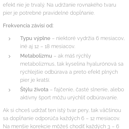
efekt nie je trvalý. Na udržanie rovnakého tvaru
pier je potrebné pravidelné dopĺňanie.
Frekvencia závisí od:
Typu výplne
– niektoré vydržia 6 mesiacov,
iné aj 12 – 18 mesiacov.
Metabolizmu
– ak máš rýchly
metabolizmus, tak kyselina hyalurónová sa
rýchlejšie odbúrava a preto efekt plných
pier je kratší.
Štýlu života
– fajčenie, časté slnenie, alebo
aktívny šport môžu urýchliť odbúravanie.
Ak si chceš udržať ten istý tvar pery, tak väčšinou
sa dopĺňanie odporúča každých 6 – 12 mesiacov.
Na menšie korekcie môžeš chodiť každých 3 – 6