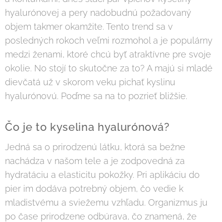
hyalurónovej a pery nadobudnú požadovaný
objem takmer okamžite. Tento trend sa v
posledných rokoch veľmi rozmohol a je populárny
medzi ženami, ktoré chcú byť atraktívne pre svoje
okolie. No stojí to skutočne za to? A majú si mladé
dievčatá už v skorom veku pichať kyslinu
hyalurónovú. Poďme sa na to pozrieť bližšie.
Čo je to kyselina hyalurónová?
Jedná sa o prirodzenú látku, ktorá sa bežne
nachádza v našom tele a je zodpovedná za
hydratáciu a elasticitu pokožky. Pri aplikáciu do
pier im dodáva potrebný objem, čo vedie k
mladistvému a sviežemu vzhľadu. Organizmus ju
po čase prirodzene odbúrava, čo znamená, že