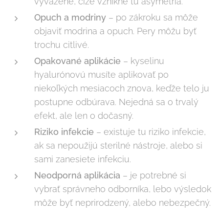
vyvážené, čiže vznikne tu asymetria.
Opuch a modriny
– po zákroku sa môže
objaviť modrina a opuch. Pery môžu byť
trochu citlivé.
Opakované aplikácie
– kyselinu
hyalurónovú musíte aplikovať po
niekoľkých mesiacoch znova, keďže telo ju
postupne odbúrava. Nejedná sa o trvalý
efekt, ale len o dočasný.
Riziko infekcie
– existuje tu riziko infekcie,
ak sa nepoužijú sterilné nástroje, alebo si
sami zanesiete infekciu.
Neodporná aplikácia
– je potrebné si
vybrať správneho odborníka, lebo výsledok
môže byť neprirodzený, alebo nebezpečný.