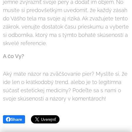
jemne zvýrazniť svoje pery a dodať im objem. No
musíte si predovšetkým uvedomiť, že každý zásah
do Vášho tela ma svoje aj riziká. Ak zvažujete tento
zákrok, venujte dostatok času prieskumu a vyberte
si odborníka, ktorý ma s týmto bohaté skúseností a
skvelé referencie.
A čo Vy?
Aký máte názor na zväčšovanie pier? Myslíte si, že
ide len o krátkodobý trend, alebo je to legitímna
súčasť estetickej medicíny? Podeľte sa s nami o
svoje skúsenosti a názory v komentároch!
Share