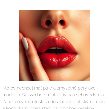
Kto by nechcel mať plné a zmyselné pery ako
modelka. Sú symbolom atraktivity a sebavedomia.
Zatiaľ čo v minulosti sa dosahovali optickými trikmi
a kontúrkami, dnes stačí pár vpichov kyseliny