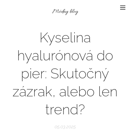
Módny blog
Kyselina
hyalurónová do
pier: Skutočný
zázrak, alebo len
trend?
05.03.2025