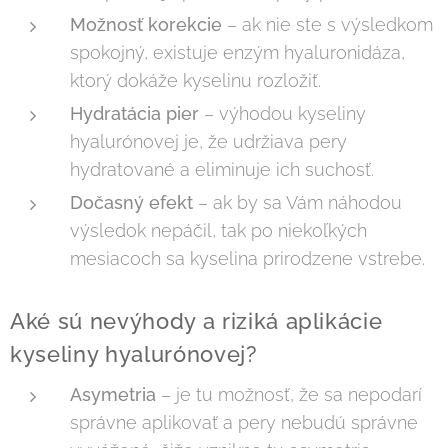
Možnosť korekcie
– ak nie ste s výsledkom
spokojný, existuje enzým hyaluronidáza,
ktorý dokáže kyselinu rozložiť.
Hydratácia pier
– výhodou kyseliny
hyalurónovej je, že udržiava pery
hydratované a eliminuje ich suchosť.
Dočasný efekt
– ak by sa Vám náhodou
výsledok nepáčil, tak po niekoľkých
mesiacoch sa kyselina prirodzene vstrebe.
Aké sú nevýhody a riziká aplikácie
kyseliny hyalurónovej?
Asymetria
– je tu možnosť, že sa nepodarí
správne aplikovať a pery nebudú správne