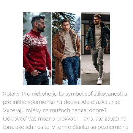
Roláky. Pre niekoho je to symbol sofistikovanosti a
pre iného spomienka na dedka. Ale otázka znie:
Vyzerajú roláky na mužoch naozaj dobre?
Odpoveď Vás možno prekvapí – áno, ale záleží na
tom, ako ich nosíte. V tomto článku sa pozrieme na