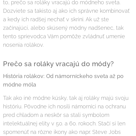
to, prečo sa roláky vracajú do módneho sveta.
Dozviete sa takisto aj ako ich správne kombinovať
a kedy ich radšej nechať v skrini. Ak už ste
začínajúci, alebo skúsený módny nadšenec, tak
tento sprievodca Vám pomôže zvládnuť umenie
nosenia rolákov.
Prečo sa roláky vracajú do módy?
História rolákov: Od námorníckeho sveta až po
módne móla
Tak ako iné módne kúsky, tak aj roláky majú svoju
históriu. Pôvodne ich nosili námorníci na ochranu
pred chladom a neskôr sa stali symbolom
intelektuálnej elity v 50. a 60. rokoch. Stačí si len
spomenúť na rôzne ikony ako napr. Steve Jobs