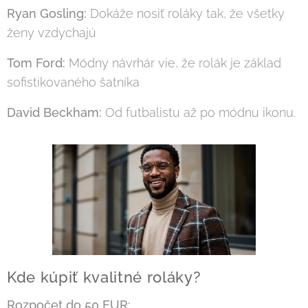
Ryan Gosling:
Dokáže nosiť roláky tak, že všetky
ženy vzdychajú
Tom Ford:
Módny návrhár vie, že rolák je základ
sofistikovaného šatníka
David Beckham:
Od futbalistu až po módnu ikonu.
Kde kúpiť kvalitné roláky?
Rozpočet do 50 EUR: