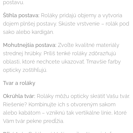
postavu.
Štíhla postava:
Roláky pridajú objemy a vytvoria
dojem plnšej postavy. Skúste vrstvenie – rolák pod
sako alebo kardigán.
Mohutnejšia postava:
Zvoľte kvalitné materiály
strednej hrúbky. Príliš tenké roláky zdôrazňujú
oblasti, ktoré nechcete ukazovať. Tmavšie farby
opticky zoštíhľujú.
Tvar a roláky
Okrúhla tvár:
Roláky môžu opticky skrátiť Vašu tvár.
Riešenie? Kombinujte ich s otvoreným sakom
alebo kabátom – vzniknú tak vertikálne línie, ktoré
Vám tvár pekne predĺžia.