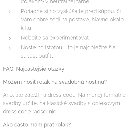
(rolákom) v neutrálnej farbe
Poriadne si ho vyskúšajte pred kúpou, či
Vám dobre sedí na postave, hlavne okolo
krku
Nebojte sa experimentovať
Noste ho istotou - to je najdôležitejšia
súčasť outfitu
FAQ: Najčastejšie otázky
Môžem nosiť rolák na svadobnú hostinu?
Áno, ale záleží na dress code. Na menej formálne
svadby určite, na klasické svadby s oblekovým
dress code radšej nie.
Ako často mám prať rolák?