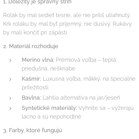
1. Dôležitý je správny strih
Rolák by mal sedieť tesne, ale nie príliš utiahnutý.
Krk roláku by mal byť príjemný, nie dusivý. Rukávy
by mali končiť pri zápästí.
2. Materiál rozhoduje
Merino vlna:
Prémiová voľba – teplá,
priedušná, neškriabe
Kašmír:
Luxusná voľba, mäkký, na špeciálne
príležitosti
Bavlna:
Ľahšia alternatíva na jar/jeseň
Syntetické materiály:
Vyhnite sa – vyzerajú
lacno a sú nepohodlné
3. Farby, ktoré fungujú