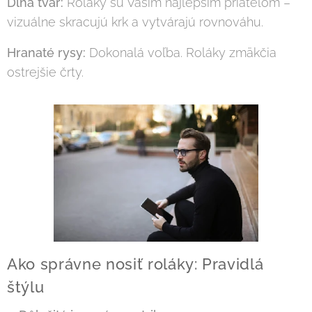
Dlhá tvár:
Roláky sú Vaším najlepším priateľom –
vizuálne skracujú krk a vytvárajú rovnováhu.
Hranaté rysy:
Dokonalá voľba. Roláky zmäkčia
ostrejšie črty.
Ako správne nosiť roláky: Pravidlá
štýlu