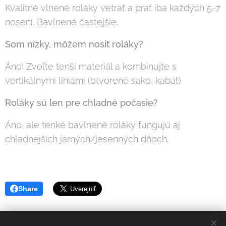
Kvalitné vlnené roláky vetrať a prať iba každých 5-7
nosení. Bavlnené častejšie.
Som nízky, môžem nosiť roláky?
Áno! Zvoľte tenší materiál a kombinujte s
vertikálnymi líniami (otvorené sako, kabát)
Roláky sú len pre chladné počasie?
Áno, ale tenké bavlnené roláky fungujú aj
chladnejších jarných/jesenných dňoch.
Share