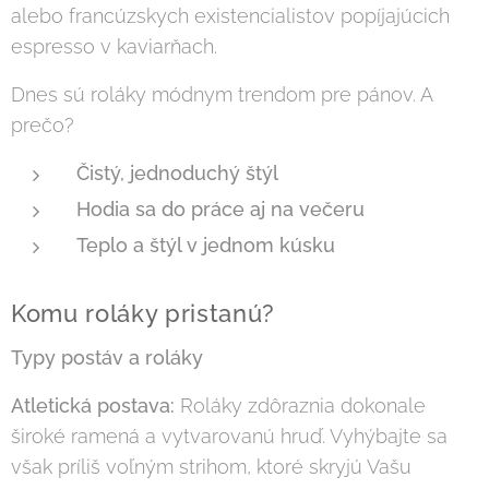
alebo francúzskych existencialistov popíjajúcich
espresso v kaviarňach.
Dnes sú roláky módnym trendom pre pánov. A
prečo?
Čistý, jednoduchý štýl
Hodia sa do práce aj na večeru
Teplo a štýl v jednom kúsku
Komu roláky pristanú?
Typy postáv a roláky
Atletická postava:
Roláky zdôraznia dokonale
široké ramená a vytvarovanú hruď. Vyhýbajte sa
však príliš voľným strihom, ktoré skryjú Vašu