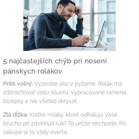
5 najčastejších chýb pri nosení
pánskych rolákov
Príliš voľný:
Vyzeráte ako v pyžame. Rolák má
zdôrazňovať Vašu siluetu, vypracované ramená,
bicepsy a nie všetko skrývať.
Zlá dĺžka:
Krátke roláky, ktoré odhaľujú Vaše
brucho pri zdvihnutí rúk? To určite nechcete. Pri
nákupe si to vždy overte.