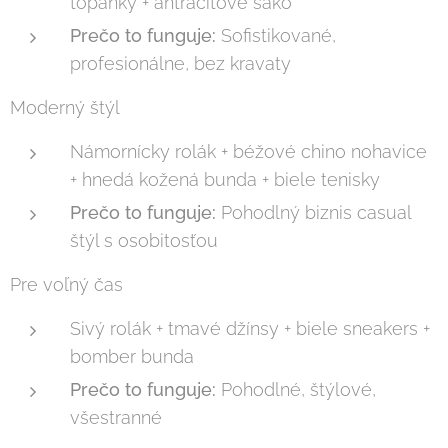
topánky + antracitové sako
Prečo to funguje:
Sofistikované,
profesionálne, bez kravaty
Moderný štýl
Námornícky rolák + béžové chino nohavice
+ hnedá kožená bunda + biele tenisky
Prečo to funguje:
Pohodlný biznis casual
štýl s osobitosťou
Pre voľný čas
Sivý rolák + tmavé džínsy + biele sneakers +
bomber bunda
Prečo to funguje:
Pohodlné, štýlové,
všestranné