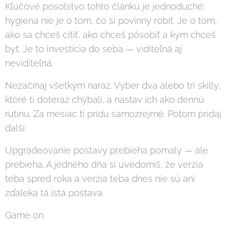
Kľúčové posolstvo tohto článku je jednoduché:
hygiena nie je o tom, čo si povinný robiť. Je o tom,
ako sa chceš cítiť, ako chceš pôsobiť a kým chceš
byť. Je to investícia do seba — viditeľná aj
neviditeľná.
Nezačínaj všetkým naraz. Vyber dva alebo tri skilly,
ktoré ti doteraz chýbali, a nastav ich ako dennú
rutinu. Za mesiac ti prídu samozrejmé. Potom pridaj
ďalší.
Upgradeovanie postavy prebieha pomaly — ale
prebieha. A jedného dňa si uvedomíš, že verzia
teba spred roka a verzia teba dnes nie sú ani
zďaleka tá istá postava.
Game on.