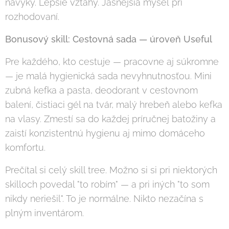
návyky. Lepšie vzťahy. Jasnejšia myseľ pri
rozhodovaní.
Bonusový skill: Cestovná sada — úroveň Useful
Pre každého, kto cestuje — pracovne aj súkromne
— je malá hygienická sada nevyhnutnosťou. Mini
zubná kefka a pasta, deodorant v cestovnom
balení, čistiaci gél na tvár, malý hrebeň alebo kefka
na vlasy. Zmestí sa do každej príručnej batožiny a
zaistí konzistentnú hygienu aj mimo domáceho
komfortu.
Prečítal si celý skill tree. Možno si si pri niektorých
skilloch povedal "to robím" — a pri iných "to som
nikdy neriešil". To je normálne. Nikto nezačína s
plným inventárom.