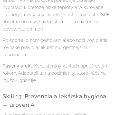
situácii. V zime pokožka potrebuje bohatšiu
hydratáciu, pretože nízke teploty a vykurované
interiéry ju vysušujú. V lete je ochranný faktor SPF
absolútnou nevyhnutnosťou — a to nielen na
dovolenke pri mori.
Po športe, dlhom cestovaní alebo noci von platia
rovnaké pravidlá, akurát s urgentnejším
časovačom.
Pasívny efekt:
Konzistentný vzhľad naprieč celým
rokom. Adaptabilita na podmienky, ktoré väčšina
mužov ignoruje.
Skill 13: Prevencia a lekárska hygiena
— úroveň A