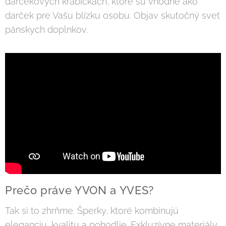
darčekových krabičkách, ktoré sú vhodné ako
darček pre Vašu blízku osobu. Objav skutočný svet
pánskych doplnkov.
Prečo práve YVON a YVES?
Tak si to zhrňme. Šperky, ktoré kombinujú
eleganciu, kvalitu a pohodlie. Exkluzívne materiály