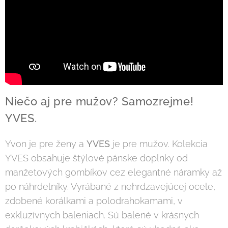
Niečo aj pre mužov? Samozrejme!
YVES.
Yvon je pre ženy a
YVES
je pre mužov. Kolekcia
YVES obsahuje štýlové pánske doplnky od
manžetových gombíkov cez elegantné náramky až
po náhrdelníky. Vyrábané z nehrdzavejúcej ocele,
zdobené korálkami a polodrahokamami, v
exkluzívnych baleniach. Sú balené v krásnych