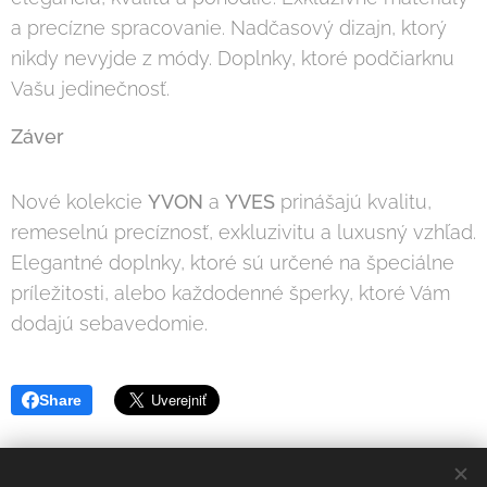
a precízne spracovanie. Nadčasový dizajn, ktorý
nikdy nevyjde z módy. Doplnky, ktoré podčiarknu
Vašu jedinečnosť.
Záver
Nové kolekcie
YVON
a
YVES
prinášajú kvalitu,
remeselnú precíznosť, exkluzivitu a luxusný vzhľad.
Elegantné doplnky, ktoré sú určené na špeciálne
príležitosti, alebo každodenné šperky, ktoré Vám
dodajú sebavedomie.
Share