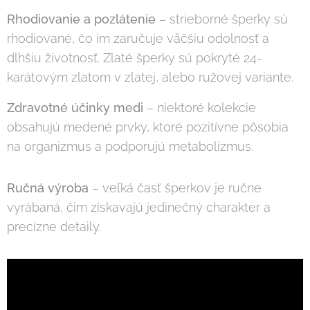
Rhodiovanie a pozlátenie
– strieborné šperky sú
rhodiované, čo im zaručuje väčšiu odolnosť a
dlhšiu životnosť. Zlaté šperky sú pokryté 24-
karátovým zlatom v zlatej, alebo ružovej variante.
Zdravotné účinky medi
– niektoré kolekcie
obsahujú medené prvky, ktoré pozitívne pôsobia
na organizmus a podporujú metabolizmus.
Ručná výroba
– veľká časť šperkov je ručne
vyrábaná, čim získavajú jedinečný charakter a
precízne detaily.