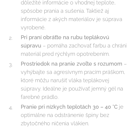
dôležité informácie o vhodnej teplote,
spôsobe prania a sušenia. Taktiež aj
informácie z akých materiálov je súprava
vyrobené.
Pri praní obráťte na rubu teplákovú
súpravu
– pomáha zachovať farbu a chráni
materiál pred rýchlym opotrebením.
Prostriedok na pranie zvoľte s rozumom
–
vyhýbajte sa agresívnym pracím práškom,
ktoré môžu narušiť vláka teplákovej
súpravy. Ideálne je používať jemný gél na
farebné prádlo.
Pranie pri nízkych teplotách 30 – 40 °C
je
optimálne na odstránenie špiny bez
zbytočného ničenia vlákien.