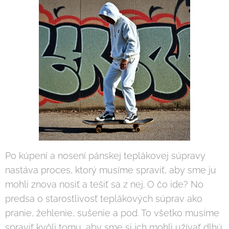
Po kúpení a nosení pánskej teplákovej súpravy
nastáva proces, ktorý musíme spraviť, aby sme ju
mohli znova nosiť a tešiť sa z nej. O čo ide? No
predsa o starostlivosť teplákových súprav ako
pranie, žehlenie, sušenie a pod. To všetko musíme
spraviť kvôli tomu, aby sme si ich mohli užívať dlhú