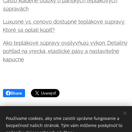
Často kladené otázky o pánskych teplákových
súpravách
Luxusné vs. cenovo dostupné teplákové súpravy:
Ktoré sa oplatí kúpiť?
Ako teplákové súpravy ovplyvňujú výkon: Detailný
pohľad na vrecká, elastické pásy a nastaviteľné
kapucne
Share
Používame cookies, aby sme zaistili správne fungovanie a
bezpečnosť našich stránok. Tým vám môžeme poskytnúť tú