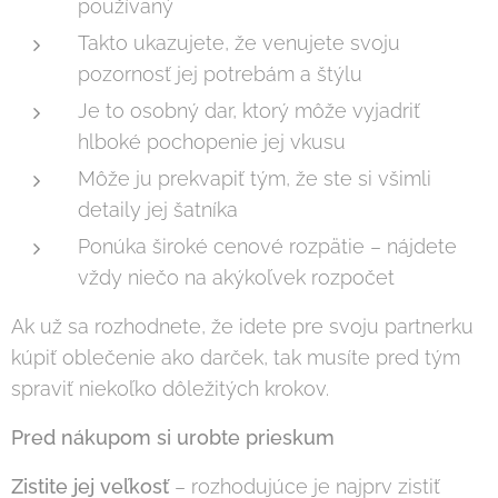
používaný
Takto ukazujete, že venujete svoju
pozornosť jej potrebám a štýlu
Je to osobný dar, ktorý môže vyjadriť
hlboké pochopenie jej vkusu
Môže ju prekvapiť tým, že ste si všimli
detaily jej šatníka
Ponúka široké cenové rozpätie – nájdete
vždy niečo na akýkoľvek rozpočet
Ak už sa rozhodnete, že idete pre svoju partnerku
kúpiť oblečenie ako darček, tak musíte pred tým
spraviť niekoľko dôležitých krokov.
Pred nákupom si urobte prieskum
Zistite jej veľkosť
– rozhodujúce je najprv zistiť