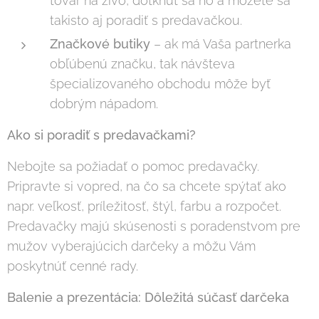
tovar na živo, dotknúť sa ho a môžete sa
takisto aj poradiť s predavačkou.
Značkové butiky
– ak má Vaša partnerka
obľúbenú značku, tak návšteva
špecializovaného obchodu môže byť
dobrým nápadom.
Ako si poradiť s predavačkami?
Nebojte sa požiadať o pomoc predavačky.
Pripravte si vopred, na čo sa chcete spýtať ako
napr. veľkosť, príležitosť, štýl, farbu a rozpočet.
Predavačky majú skúsenosti s poradenstvom pre
mužov vyberajúcich darčeky a môžu Vám
poskytnúť cenné rady.
Balenie a prezentácia: Dôležitá súčasť darčeka