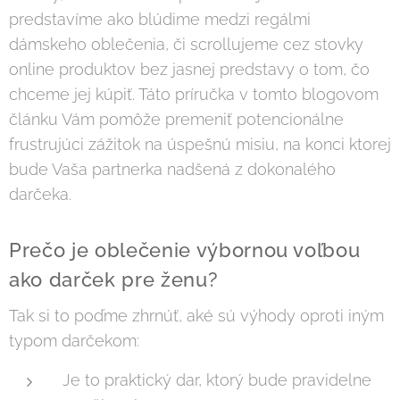
predstavíme ako blúdime medzi regálmi
dámskeho oblečenia, či scrollujeme cez stovky
online produktov bez jasnej predstavy o tom, čo
chceme jej kúpiť. Táto príručka v tomto blogovom
článku Vám pomôže premeniť potencionálne
frustrujúci zážitok na úspešnú misiu, na konci ktorej
bude Vaša partnerka nadšená z dokonalého
darčeka.
Prečo je oblečenie výbornou voľbou
ako darček pre ženu?
Tak si to poďme zhrnúť, aké sú výhody oproti iným
typom darčekom:
Je to praktický dar, ktorý bude pravidelne