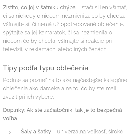
Zistite, čo jej v šatníku chýba
– stačí si len všímať,
či sa niekedy o niečom nezmienila, čo by chcela,
všímajte si, či nemá už opotrebované oblečenie,
spýtajte sa jej kamarátok, či sa nezmienila o
niečom čo by chcela, všímajte si reakcie pri
televízii, v reklamách, alebo iných ženách.
Tipy podľa typu oblečenia
Poďme sa pozrieť na to aké najčastejšie kategórie
oblečenia ako darčeka a na to, čo by ste mali
zvážiť pri ich výbere.
Doplnky: Ak ste začiatočník, tak je to bezpečná
voľba
Šály a šatky
– univerzálna veľkosť, široké