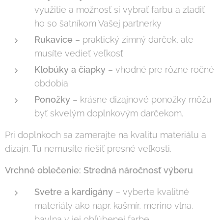
využitie a možnosť si vybrať farbu a zladiť
ho so šatníkom Vašej partnerky
Rukavice
– praktický zimný darček, ale
musíte vedieť veľkosť
Klobúky a čiapky
– vhodné pre rôzne ročné
obdobia
Ponožky
– krásne dizajnové ponožky môžu
byť skvelým doplnkovým darčekom.
Pri doplnkoch sa zamerajte na kvalitu materiálu a
dizajn. Tu nemusíte riešiť presné veľkosti.
Vrchné oblečenie: Stredná náročnosť výberu
Svetre a kardigány
– vyberte kvalitné
materiály ako napr. kašmír, merino vlna,
bavlna v jej obľúbenej farbe.