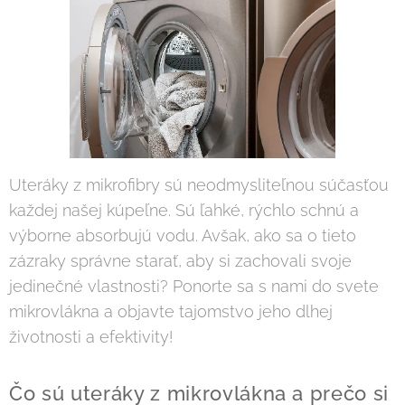
Uteráky z mikrofibry sú neodmysliteľnou súčasťou
každej našej kúpeľne. Sú ľahké, rýchlo schnú a
výborne absorbujú vodu. Avšak, ako sa o tieto
zázraky správne starať, aby si zachovali svoje
jedinečné vlastnosti? Ponorte sa s nami do svete
mikrovlákna a objavte tajomstvo jeho dlhej
životnosti a efektivity!
Čo sú uteráky z mikrovlákna a prečo si