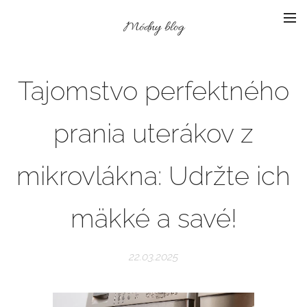
Módny blog
Tajomstvo perfektného
prania uterákov z
mikrovlákna: Udržte ich
mäkké a savé!
22.03.2025