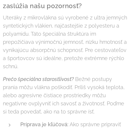
zaslúžia našu pozornosť?
Uteráky z mikrovlákna sú vyrobené z ultra jemných
syntetických vlákien, najčastejšie z polyesteru a
polyamidu. Táto špeciálna štruktúra im
prepožičiava výnimočnú jemnosť, nízku hmotnosť a
vynikajúcu absorpčnú schopnosť. Pre cestovateľov
a športovcov sú ideálne, pretože extrémne rýchlo
schnú.
Prečo špeciálna starostlivosť?
Bežné postupy
prania môžu vlákna poškodiť. Príliš vysoká teplota,
alebo agresívne čistiace prostriedky môžu
negatívne ovplyvniť ich savosť a životnosť. Poďme
si teda povedať, ako na to správne ísť.
Príprava je kľúčová:
Ako správne pripraviť