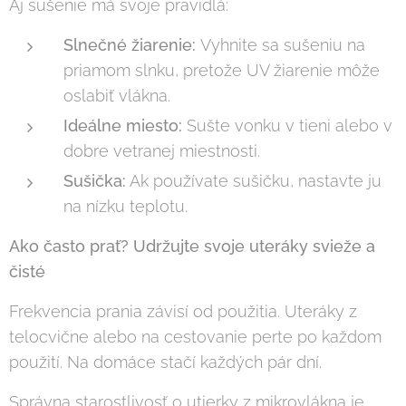
Aj sušenie má svoje pravidlá:
Slnečné žiarenie:
Vyhnite sa sušeniu na
priamom slnku, pretože UV žiarenie môže
oslabiť vlákna.
Ideálne miesto:
Sušte vonku v tieni alebo v
dobre vetranej miestnosti.
Sušička:
Ak používate sušičku, nastavte ju
na nízku teplotu.
Ako často prať? Udržujte svoje uteráky svieže a
čisté
Frekvencia prania závisí od použitia. Uteráky z
telocvične alebo na cestovanie perte po každom
použití. Na domáce stačí každých pár dní.
Správna starostlivosť o utierky z mikrovlákna je