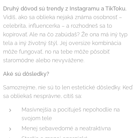
Druhý dôvod sú trendy z Instagramu a TikToku.
Vidíš, ako sa oblieka nejaká známa osobnosť –
celebrita, influencerka – a rozhodneš sa to
kopírovať. Ale na čo zabúdaš? Že ona má iný typ
tela a iný životný štýl. Jej oversize kombinácia
môže fungovať, no na tebe môže pôsobiť
staromódne alebo nevyvážene.
Aké sú dôsledky?
Samozrejme, nie sú to len estetické dôsledky. Keď
sa obliekaš nesprávne, cítíš sa:
Masívnejšia a pociťuješ nepohodlie na
svojom tele
Menej sebavedomé a neatraktívna