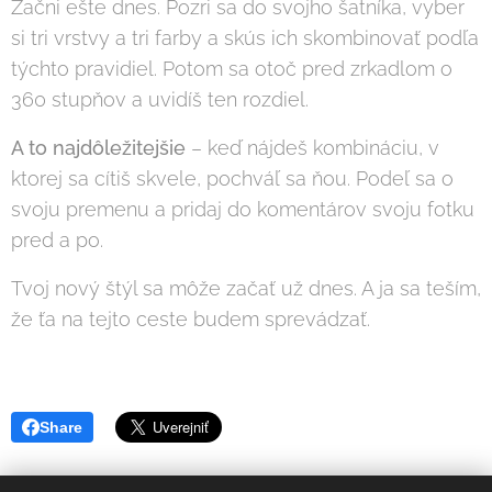
Začni ešte dnes. Pozri sa do svojho šatníka, vyber
si tri vrstvy a tri farby a skús ich skombinovať podľa
týchto pravidiel. Potom sa otoč pred zrkadlom o
360 stupňov a uvidíš ten rozdiel.
A to najdôležitejšie
– keď nájdeš kombináciu, v
ktorej sa cítiš skvele, pochváľ sa ňou. Podeľ sa o
svoju premenu a pridaj do komentárov svoju fotku
pred a po.
Tvoj nový štýl sa môže začať už dnes. A ja sa teším,
že ťa na tejto ceste budem sprevádzať.
Share