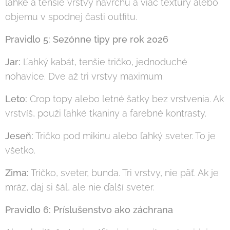
ľahké a tenšie vrstvy navrchu a viac textúry alebo
objemu v spodnej časti outfitu.
Pravidlo 5: Sezónne tipy pre rok 2026
Jar:
Ľahký kabát, tenšie tričko, jednoduché
nohavice. Dve až tri vrstvy maximum.
Leto:
Crop topy alebo letné šatky bez vrstvenia. Ak
vrstvíš, použi ľahké tkaniny a farebné kontrasty.
Jeseň:
Tričko pod mikinu alebo ľahký sveter. To je
všetko.
Zima:
Tričko, sveter, bunda. Tri vrstvy, nie päť. Ak je
mráz, daj si šál, ale nie ďalší sveter.
Pravidlo 6: Príslušenstvo ako záchrana