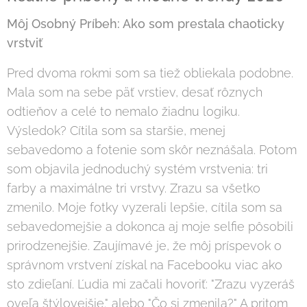
Môj Osobný Príbeh: Ako som prestala chaoticky
vrstviť
Pred dvoma rokmi som sa tiež obliekala podobne.
Mala som na sebe päť vrstiev, desať rôznych
odtieňov a celé to nemalo žiadnu logiku.
Výsledok? Cítila som sa staršie, menej
sebavedomo a fotenie som skôr neznášala. Potom
som objavila jednoduchý systém vrstvenia: tri
farby a maximálne tri vrstvy. Zrazu sa všetko
zmenilo. Moje fotky vyzerali lepšie, cítila som sa
sebavedomejšie a dokonca aj moje selfie pôsobili
prirodzenejšie. Zaujímavé je, že môj príspevok o
správnom vrstvení získal na Facebooku viac ako
sto zdieľaní. Ľudia mi začali hovoriť: "Zrazu vyzeráš
oveľa štýlovejšie." alebo "Čo si zmenila?" A pritom