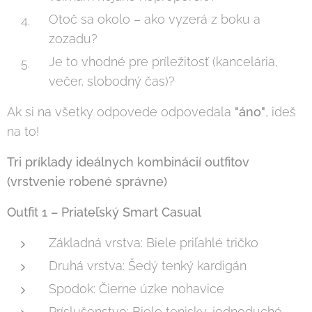
Otoč sa okolo – ako vyzerá z boku a
zozadu?
Je to vhodné pre príležitosť (kancelária,
večer, slobodný čas)?
Ak si na všetky odpovede odpovedala
"áno"
, ideš
na to!
Tri príklady ideálnych kombinácií outfitov
(vrstvenie robené správne)
Outfit 1 – Priateľský Smart Casual
Základná vrstva: Biele priľahlé tričko
Druhá vrstva: Šedý tenký kardigán
Spodok: Čierne úzke nohavice
Príslušenstvo: Biele tenisky, jednoduché