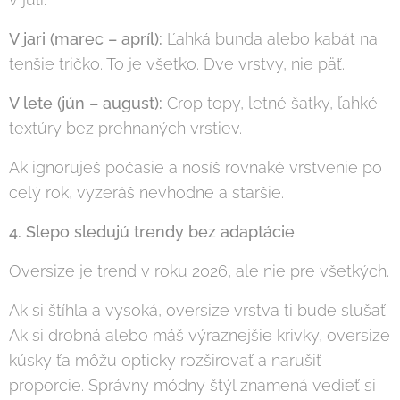
V jari (marec – apríl):
Ľahká bunda alebo kabát na
tenšie tričko. To je všetko. Dve vrstvy, nie päť.
V lete (jún – august):
Crop topy, letné šatky, ľahké
textúry bez prehnaných vrstiev.
Ak ignoruješ počasie a nosíš rovnaké vrstvenie po
celý rok, vyzeráš nevhodne a staršie.
4. Slepo sledujú trendy bez adaptácie
Oversize je trend v roku 2026, ale nie pre všetkých.
Ak si štíhla a vysoká, oversize vrstva ti bude slušať.
Ak si drobná alebo máš výraznejšie krivky, oversize
kúsky ťa môžu opticky rozširovať a narušiť
proporcie. Správny módny štýl znamená vedieť si