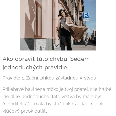
Ako opraviť túto chybu: Sedem
jednoduchých pravidiel
Pravidlo 1: Začni ľahkou základnou vrstvou
Priliehavé bavlnené tričko je tvoj priateľ. Nie hrubé,
nie dlhé. Jednoduché. Táto vrstva by mala byť
"neviditeľná" – mala by slúžiť ako základ, nie ako
kľúčový prvok outfitu.