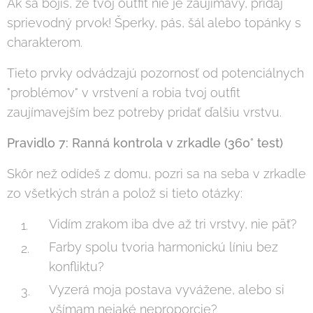
Ak sa bojíš, že tvoj outfit nie je zaujímavý, pridaj
sprievodný prvok! Šperky, pás, šál alebo topánky s
charakterom.
Tieto prvky odvádzajú pozornosť od potenciálnych
"problémov" v vrstvení a robia tvoj outfit
zaujímavejším bez potreby pridať ďalšiu vrstvu.
Pravidlo 7: Ranná kontrola v zrkadle (360° test)
Skôr než odídeš z domu, pozri sa na seba v zrkadle
zo všetkých strán a polož si tieto otázky:
Vidím zrakom iba dve až tri vrstvy, nie päť?
Farby spolu tvoria harmonickú líniu bez
konfliktu?
Vyzerá moja postava vyvážene, alebo si
všímam nejaké neproporcie?