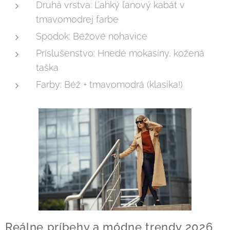
Druhá vrstva: Ľahký ľanový kabát v
tmavomodrej farbe
Spodok: Béžové nohavice
Príslušenstvo: Hnedé mokasíny, kožená
taška
Farby: Béž + tmavomodrá (klasika!)
Reálne príbehy a módne trendy 2026