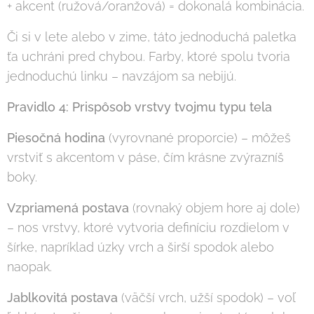
+ akcent (ružová/oranžová) = dokonalá kombinácia.
Či si v lete alebo v zime, táto jednoduchá paletka
ťa uchráni pred chybou. Farby, ktoré spolu tvoria
jednoduchú linku – navzájom sa nebijú.
Pravidlo 4: Prispôsob vrstvy tvojmu typu tela
Piesočná hodina
(vyrovnané proporcie) – môžeš
vrstviť s akcentom v páse, čím krásne zvýrazníš
boky.
Vzpriamená postava
(rovnaký objem hore aj dole)
– nos vrstvy, ktoré vytvoria definíciu rozdielom v
šírke, napríklad úzky vrch a širší spodok alebo
naopak.
Jablkovitá postava
(väčší vrch, užší spodok) – voľ