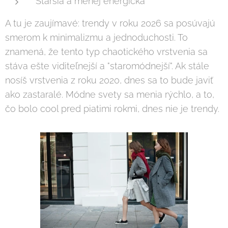
Staršia a menej energická
A tu je zaujímavé: trendy v roku 2026 sa posúvajú
smerom k minimalizmu a jednoduchosti. To
znamená, že tento typ chaotického vrstvenia sa
stáva ešte viditeľnejší a "staromódnejší". Ak stále
nosíš vrstvenia z roku 2020, dnes sa to bude javiť
ako zastaralé. Módne svety sa menia rýchlo, a to,
čo bolo cool pred piatimi rokmi, dnes nie je trendy.