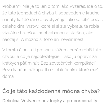
Problém? Nie je to len o tom, ako vyzeráš. Ide o to,
že táto jednoduchá chyba ti sebavedome kradne
minúty každé ráno a ovplyvňuje, ako sa cítiš počas
celého dňa. Vrstvy, ktoré si si zle vybrala, ťa robia
vizuálne hrubšou, neohrabanou a staršou, ako
naozaj si. A možno si toho ani nevšimneš!
V tomto článku ti presne ukážem, prečo robíš túto
chybu, a čo je najdôležitejšie – ako ju opraviť za
krátkych päť minút. Bez zbytočných komplikácií.
Bez drahého nákupu. Iba s oblečením, ktoré máš
doma.
Čo je táto každodenná módna chyba?
Definícia: Vrstvenie bez logiky a proporcionality