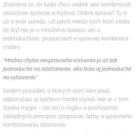
Znamená to, že ľudia chcú vedieť, ako kombinovať
oblečenie správne a štýlovo. Dobrá správa? Ty si
už o krok vpredu. Už patríš medzi tých, ktorí vedia,
že štýl nie je o množstve kúskov, ale o
jednoduchosti, proporciách a správnej kombinácii
vrstiev.
"
Módna chyba nesprávneho vrstvenia je až tak
jednoduchá na odstránenie, ako bola aj jednoduchá
na vytvorenie
."
Sedem pravidiel, o ktorých som Vám písal,
odporúčajú aj špičkoví módni stylisti. Nie je v tom
žiadna mágia – ide len o logiku a pochopenie
základných princípov: proporcie, farby a správneho
kombinovania oblečenia.