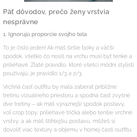
Päť dôvodov, prečo ženy vrstvia
nesprávne
1. Ignorujú proporcie svojho tela
To je číslo jeden! Ak máš širšie boky a väčší
spodok, všetko čo nosíš na vrchu musí byť tenké a
priliehavé. Zlaté pravidlo, ktoré všetci módni stylisti
používajú, je pravidlo 1/3 a 2/3.
Vrchná časť outfitu by mala zaberať približne
tretinu vizuálneho priestoru a spodná časť zvyšné
dve tretiny – ak máš výraznejší spodok postavy,
voľ crop topy, priliehavé tričká alebo tenšie vrchné
vrstvy, a ak máš štíhlejšiu postavu, môžeš si
dovoliť viac textúry a objemu v hornej časti outfitu.