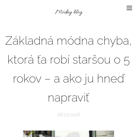
Módny blog
Základná módna chyba,
ktorá ťa robí staršou o 5
rokov – a ako ju hneď
napraviť
08.03.2026