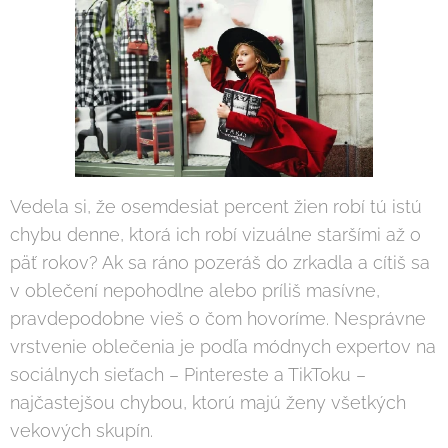
Vedela si, že osemdesiat percent žien robí tú istú
chybu denne, ktorá ich robí vizuálne staršími až o
päť rokov? Ak sa ráno pozeráš do zrkadla a cítiš sa
v oblečení nepohodlne alebo príliš masívne,
pravdepodobne vieš o čom hovoríme. Nesprávne
vrstvenie oblečenia je podľa módnych expertov na
sociálnych sieťach – Pintereste a TikToku –
najčastejšou chybou, ktorú majú ženy všetkých
vekových skupín.