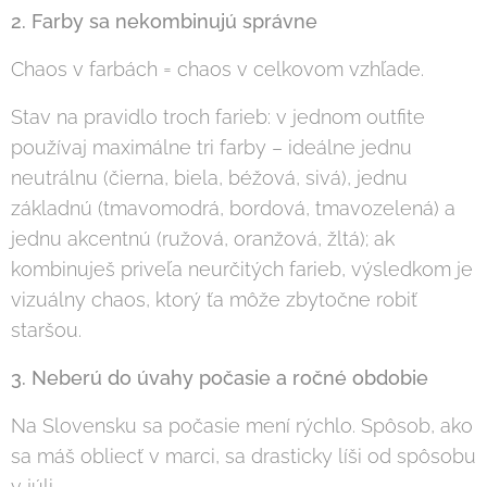
2. Farby sa nekombinujú správne
Chaos v farbách = chaos v celkovom vzhľade.
Stav na pravidlo troch farieb: v jednom outfite
používaj maximálne tri farby – ideálne jednu
neutrálnu (čierna, biela, béžová, sivá), jednu
základnú (tmavomodrá, bordová, tmavozelená) a
jednu akcentnú (ružová, oranžová, žltá); ak
kombinuješ priveľa neurčitých farieb, výsledkom je
vizuálny chaos, ktorý ťa môže zbytočne robiť
staršou.
3. Neberú do úvahy počasie a ročné obdobie
Na Slovensku sa počasie mení rýchlo. Spôsob, ako
sa máš obliecť v marci, sa drasticky líši od spôsobu
v júli.