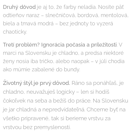
Druhý dôvod
je aj to, že farby neladia. Nosíte päť
odtieňov naraz – slnečničová, bordová, mentolová,
biela a tmavá modrá – bez jednoty to vyzerá
chaoticky.
Tretí problém?
Ignorácia počasia a príležitosti
. V
marci na Slovensku je chladno, a predsa niektoré
ženy nosia iba tričko, alebo naopak – v júli chodia
ako múmie zabalené do bundy.
Životný štýl je prvý dôvod.
Ráno sa ponáhľaš, je
chladno, neuvažuješ logicky – len si hodíš
čokoľvek na seba a bežíš do práce. Na Slovensku
je jar chladná a nepredvídateľná. Chceme byť na
všetko pripravené, tak si berieme vrstvu za
vrstvou bez premyslenosti.